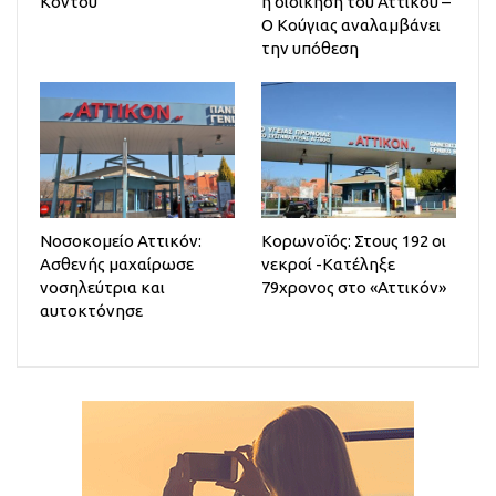
Κοντού
η διοίκηση του Αττικού –
Ο Κούγιας αναλαμβάνει
την υπόθεση
Νοσοκομείο Αττικόν:
Κορωνοϊός: Στους 192 οι
Ασθενής μαχαίρωσε
νεκροί -Κατέληξε
νοσηλεύτρια και
79χρονος στο «Αττικόν»
αυτοκτόνησε