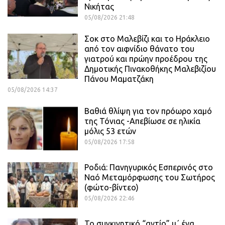
Νικήτας
05/08/2026 21:48
Σοκ στο Μαλεβίζι και το Ηράκλειο
από τον αιφνίδιο θάνατο του
γιατρού και πρώην προέδρου της
Δημοτικής Πινακοθήκης Μαλεβιζίου
Πάνου Μαματζάκη
05/08/2026 14:37
Βαθιά θλίψη για τον πρόωρο χαμό
της Τόνιας -Απεβίωσε σε ηλικία
μόλις 53 ετών
05/08/2026 17:58
Ροδιά: Πανηγυρικός Εσπερινός στο
Ναό Μεταμόρφωσης του Σωτήρος
(φώτο-βίντεο)
05/08/2026 22:46
Το συγκινητικό “αντίο” μ΄ ένα