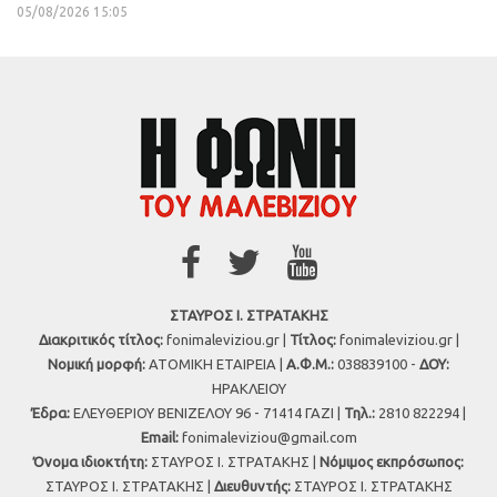
05/08/2026 15:05
ΣΤΑΥΡΟΣ Ι. ΣΤΡΑΤΑΚΗΣ
Διακριτικός τίτλος:
fonimaleviziou.gr |
Τίτλος:
fonimaleviziou.gr |
Νομική μορφή:
ΑΤΟΜΙΚΗ ΕΤΑΙΡΕΙΑ |
Α.Φ.Μ.:
038839100 -
ΔΟΥ:
ΗΡΑΚΛΕΙΟΥ
Έδρα:
ΕΛΕΥΘΕΡΙΟΥ ΒΕΝΙΖΕΛΟΥ 96 - 71414 ΓΑΖΙ |
Τηλ.:
2810 822294 |
Εmail:
fonimaleviziou@gmail.com
Όνομα ιδιοκτήτη:
ΣΤΑΥΡΟΣ Ι. ΣΤΡΑΤΑΚΗΣ |
Νόμιμος εκπρόσωπος:
ΣΤΑΥΡΟΣ Ι. ΣΤΡΑΤΑΚΗΣ |
Διευθυντής:
ΣΤΑΥΡΟΣ Ι. ΣΤΡΑΤΑΚΗΣ