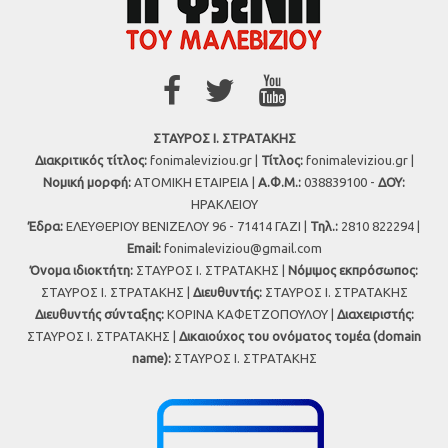
ΣΤΑΥΡΟΣ Ι. ΣΤΡΑΤΑΚΗΣ
Διακριτικός τίτλος:
fonimaleviziou.gr |
Τίτλος:
fonimaleviziou.gr |
Νομική μορφή:
ΑΤΟΜΙΚΗ ΕΤΑΙΡΕΙΑ |
Α.Φ.Μ.:
038839100 -
ΔΟΥ:
ΗΡΑΚΛΕΙΟΥ
Έδρα:
ΕΛΕΥΘΕΡΙΟΥ ΒΕΝΙΖΕΛΟΥ 96 - 71414 ΓΑΖΙ |
Τηλ.:
2810 822294 |
Εmail:
fonimaleviziou@gmail.com
Όνομα ιδιοκτήτη:
ΣΤΑΥΡΟΣ Ι. ΣΤΡΑΤΑΚΗΣ |
Νόμιμος εκπρόσωπος:
ΣΤΑΥΡΟΣ Ι. ΣΤΡΑΤΑΚΗΣ |
Διευθυντής:
ΣΤΑΥΡΟΣ Ι. ΣΤΡΑΤΑΚΗΣ
Διευθυντής σύνταξης:
ΚΟΡΙΝΑ ΚΑΦΕΤΖΟΠΟΥΛΟΥ |
Διαχειριστής:
ΣΤΑΥΡΟΣ Ι. ΣΤΡΑΤΑΚΗΣ |
Δικαιούχος του ονόματος τομέα (domain
name):
ΣΤΑΥΡΟΣ Ι. ΣΤΡΑΤΑΚΗΣ