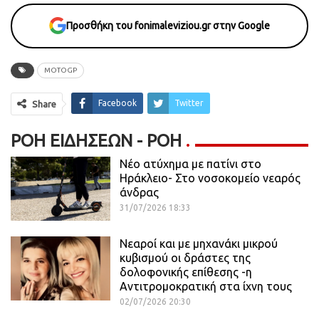
Προσθήκη του fonimaleviziou.gr στην Google
MOTOGP
Facebook
Twitter
Share
ΡΟΉ ΕΙΔΉΣΕΩΝ - ΡΟΗ
Νέο ατύχημα με πατίνι στο
Ηράκλειο- Στο νοσοκομείο νεαρός
άνδρας
31/07/2026 18:33
Νεαροί και με μηχανάκι μικρού
κυβισμού οι δράστες της
δολοφονικής επίθεσης -η
Αντιτρομοκρατική στα ίχνη τους
02/07/2026 20:30