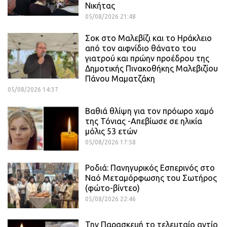
Νικήτας
05/08/2026 21:48
Σοκ στο Μαλεβίζι και το Ηράκλειο
από τον αιφνίδιο θάνατο του
γιατρού και πρώην προέδρου της
Δημοτικής Πινακοθήκης Μαλεβιζίου
Πάνου Μαματζάκη
05/08/2026 14:37
Βαθιά θλίψη για τον πρόωρο χαμό
της Τόνιας -Απεβίωσε σε ηλικία
μόλις 53 ετών
05/08/2026 17:58
Ροδιά: Πανηγυρικός Εσπερινός στο
Ναό Μεταμόρφωσης του Σωτήρος
(φώτο-βίντεο)
05/08/2026 22:46
Την Παρασκευή το τελευταίο αντίο