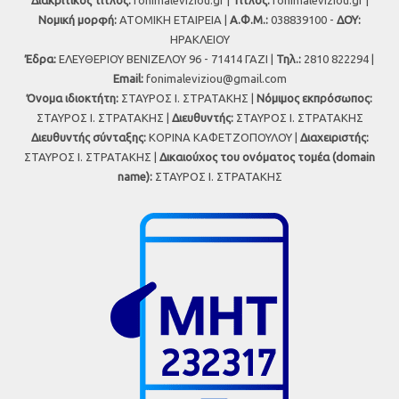
Διακριτικός τίτλος:
fonimaleviziou.gr |
Τίτλος:
fonimaleviziou.gr |
Νομική μορφή:
ΑΤΟΜΙΚΗ ΕΤΑΙΡΕΙΑ |
Α.Φ.Μ.:
038839100 -
ΔΟΥ:
ΗΡΑΚΛΕΙΟΥ
Έδρα:
ΕΛΕΥΘΕΡΙΟΥ ΒΕΝΙΖΕΛΟΥ 96 - 71414 ΓΑΖΙ |
Τηλ.:
2810 822294 |
Εmail:
fonimaleviziou@gmail.com
Όνομα ιδιοκτήτη:
ΣΤΑΥΡΟΣ Ι. ΣΤΡΑΤΑΚΗΣ |
Νόμιμος εκπρόσωπος:
ΣΤΑΥΡΟΣ Ι. ΣΤΡΑΤΑΚΗΣ |
Διευθυντής:
ΣΤΑΥΡΟΣ Ι. ΣΤΡΑΤΑΚΗΣ
Διευθυντής σύνταξης:
ΚΟΡΙΝΑ ΚΑΦΕΤΖΟΠΟΥΛΟΥ |
Διαχειριστής:
ΣΤΑΥΡΟΣ Ι. ΣΤΡΑΤΑΚΗΣ |
Δικαιούχος του ονόματος τομέα (domain
name):
ΣΤΑΥΡΟΣ Ι. ΣΤΡΑΤΑΚΗΣ