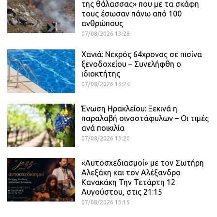
της θάλασσας» που με τα σκάφη
τους έσωσαν πάνω από 100
ανθρώπους
07/08/2026 13:28
Χανιά: Νεκρός 64χρονος σε πισίνα
ξενοδοχείου – Συνελήφθη ο
ιδιοκτήτης
07/08/2026 13:24
Ένωση Ηρακλείου: Ξεκινά η
παραλαβή οινοστάφυλων – Οι τιμές
ανά ποικιλία
07/08/2026 13:20
«Αυτοσχεδιασμοί» με τον Σωτήρη
Αλεξάκη και τον Αλέξανδρο
Κανακάκη Την Τετάρτη 12
Αυγούστου, στις 21:15
07/08/2026 13:15