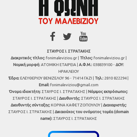
ΣΤΑΥΡΟΣ Ι. ΣΤΡΑΤΑΚΗΣ
Διακριτικός τίτλος:
fonimaleviziou.gr |
Τίτλος:
fonimaleviziou.gr |
Νομική μορφή:
ΑΤΟΜΙΚΗ ΕΤΑΙΡΕΙΑ |
Α.Φ.Μ.:
038839100 -
ΔΟΥ:
ΗΡΑΚΛΕΙΟΥ
Έδρα:
ΕΛΕΥΘΕΡΙΟΥ ΒΕΝΙΖΕΛΟΥ 96 - 71414 ΓΑΖΙ |
Τηλ.:
2810 822294 |
Εmail:
fonimaleviziou@gmail.com
Όνομα ιδιοκτήτη:
ΣΤΑΥΡΟΣ Ι. ΣΤΡΑΤΑΚΗΣ |
Νόμιμος εκπρόσωπος:
ΣΤΑΥΡΟΣ Ι. ΣΤΡΑΤΑΚΗΣ |
Διευθυντής:
ΣΤΑΥΡΟΣ Ι. ΣΤΡΑΤΑΚΗΣ
Διευθυντής σύνταξης:
ΚΟΡΙΝΑ ΚΑΦΕΤΖΟΠΟΥΛΟΥ |
Διαχειριστής:
ΣΤΑΥΡΟΣ Ι. ΣΤΡΑΤΑΚΗΣ |
Δικαιούχος του ονόματος τομέα (domain
name):
ΣΤΑΥΡΟΣ Ι. ΣΤΡΑΤΑΚΗΣ