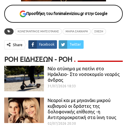
Προσθήκη του fonimaleviziou.gr στην Google
ΚΩΝΣΤΑΝΤΙΝΟΣ ΜΗΤΣΟΤΑΚΗΣ
ΜΑΡΙΑ ΣΑΚΚΑΡΗ
ΣΧΕΣΗ
Facebook
Twitter
Share
ΡΟΉ ΕΙΔΉΣΕΩΝ - ΡΟΗ
Νέο ατύχημα με πατίνι στο
Ηράκλειο- Στο νοσοκομείο νεαρός
άνδρας
31/07/2026 18:33
Νεαροί και με μηχανάκι μικρού
κυβισμού οι δράστες της
δολοφονικής επίθεσης -η
Αντιτρομοκρατική στα ίχνη τους
02/07/2026 20:30