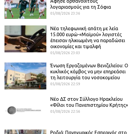
Άφησε ορθάνοιχτους
λογαριασμούς για τη Σόφια
05/08/2026 23:36
Νέα τηλεφωνική απάτη με λεία
15.000 ευρώ-«Μαϊμού» λογιστές
έπεισαν ηλικιωμένη να παραδώσει
οικονομίες και τιμαλφή
05/08/2026 23:03
Ένωση Εργαζομένων Βενιζελείου: Ο
κυκλικός κόμβος να μην επηρεάσει
τη λειτουργία του νοσοκομείου
05/08/2026 22:59
Νέο ΔΣ στον Σύλλογο Ηρακλείου
«Φίλοι του Πανεπιστημίου Κρήτης»
05/08/2026 22:56
Ροδιά: Πανηγυρικός Εσπερινός στο