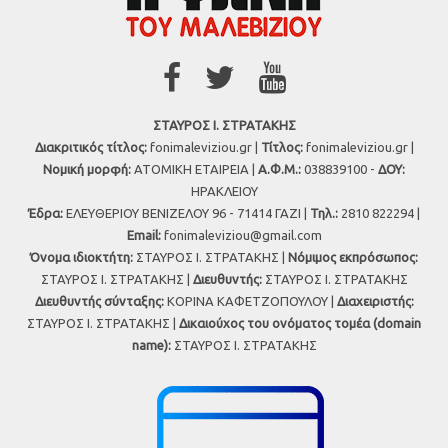
ΣΤΑΥΡΟΣ Ι. ΣΤΡΑΤΑΚΗΣ
Διακριτικός τίτλος:
fonimaleviziou.gr |
Τίτλος:
fonimaleviziou.gr |
Νομική μορφή:
ΑΤΟΜΙΚΗ ΕΤΑΙΡΕΙΑ |
Α.Φ.Μ.:
038839100 -
ΔΟΥ:
ΗΡΑΚΛΕΙΟΥ
Έδρα:
ΕΛΕΥΘΕΡΙΟΥ ΒΕΝΙΖΕΛΟΥ 96 - 71414 ΓΑΖΙ |
Τηλ.:
2810 822294 |
Εmail:
fonimaleviziou@gmail.com
Όνομα ιδιοκτήτη:
ΣΤΑΥΡΟΣ Ι. ΣΤΡΑΤΑΚΗΣ |
Νόμιμος εκπρόσωπος:
ΣΤΑΥΡΟΣ Ι. ΣΤΡΑΤΑΚΗΣ |
Διευθυντής:
ΣΤΑΥΡΟΣ Ι. ΣΤΡΑΤΑΚΗΣ
Διευθυντής σύνταξης:
ΚΟΡΙΝΑ ΚΑΦΕΤΖΟΠΟΥΛΟΥ |
Διαχειριστής:
ΣΤΑΥΡΟΣ Ι. ΣΤΡΑΤΑΚΗΣ |
Δικαιούχος του ονόματος τομέα (domain
name):
ΣΤΑΥΡΟΣ Ι. ΣΤΡΑΤΑΚΗΣ