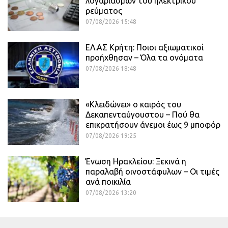
λογαριασμών του ηλεκτρικού
ρεύματος
07/08/2026 15:48
ΕΛ.ΑΣ Κρήτη: Ποιοι αξιωματικοί
προήχθησαν – Όλα τα ονόματα
07/08/2026 18:48
«Κλειδώνει» ο καιρός του
Δεκαπενταύγουστου – Πού θα
επικρατήσουν άνεμοι έως 9 μποφόρ
07/08/2026 19:25
Ένωση Ηρακλείου: Ξεκινά η
παραλαβή οινοστάφυλων – Οι τιμές
ανά ποικιλία
07/08/2026 13:20