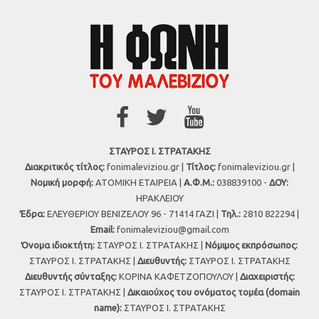
ΣΤΑΥΡΟΣ Ι. ΣΤΡΑΤΑΚΗΣ
Διακριτικός τίτλος:
fonimaleviziou.gr |
Τίτλος:
fonimaleviziou.gr |
Νομική μορφή:
ΑΤΟΜΙΚΗ ΕΤΑΙΡΕΙΑ |
Α.Φ.Μ.:
038839100 -
ΔΟΥ:
ΗΡΑΚΛΕΙΟΥ
Έδρα:
ΕΛΕΥΘΕΡΙΟΥ ΒΕΝΙΖΕΛΟΥ 96 - 71414 ΓΑΖΙ |
Τηλ.:
2810 822294 |
Εmail:
fonimaleviziou@gmail.com
Όνομα ιδιοκτήτη:
ΣΤΑΥΡΟΣ Ι. ΣΤΡΑΤΑΚΗΣ |
Νόμιμος εκπρόσωπος:
ΣΤΑΥΡΟΣ Ι. ΣΤΡΑΤΑΚΗΣ |
Διευθυντής:
ΣΤΑΥΡΟΣ Ι. ΣΤΡΑΤΑΚΗΣ
Διευθυντής σύνταξης:
ΚΟΡΙΝΑ ΚΑΦΕΤΖΟΠΟΥΛΟΥ |
Διαχειριστής:
ΣΤΑΥΡΟΣ Ι. ΣΤΡΑΤΑΚΗΣ |
Δικαιούχος του ονόματος τομέα (domain
name):
ΣΤΑΥΡΟΣ Ι. ΣΤΡΑΤΑΚΗΣ