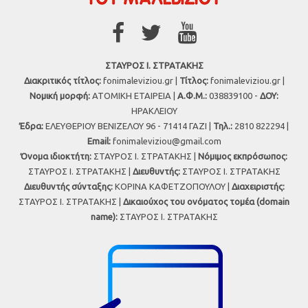
ΣΤΑΥΡΟΣ Ι. ΣΤΡΑΤΑΚΗΣ
Διακριτικός τίτλος:
fonimaleviziou.gr |
Τίτλος:
fonimaleviziou.gr |
Νομική μορφή:
ΑΤΟΜΙΚΗ ΕΤΑΙΡΕΙΑ |
Α.Φ.Μ.:
038839100 -
ΔΟΥ:
ΗΡΑΚΛΕΙΟΥ
Έδρα:
ΕΛΕΥΘΕΡΙΟΥ ΒΕΝΙΖΕΛΟΥ 96 - 71414 ΓΑΖΙ |
Τηλ.:
2810 822294 |
Εmail:
fonimaleviziou@gmail.com
Όνομα ιδιοκτήτη:
ΣΤΑΥΡΟΣ Ι. ΣΤΡΑΤΑΚΗΣ |
Νόμιμος εκπρόσωπος:
ΣΤΑΥΡΟΣ Ι. ΣΤΡΑΤΑΚΗΣ |
Διευθυντής:
ΣΤΑΥΡΟΣ Ι. ΣΤΡΑΤΑΚΗΣ
Διευθυντής σύνταξης:
ΚΟΡΙΝΑ ΚΑΦΕΤΖΟΠΟΥΛΟΥ |
Διαχειριστής:
ΣΤΑΥΡΟΣ Ι. ΣΤΡΑΤΑΚΗΣ |
Δικαιούχος του ονόματος τομέα (domain
name):
ΣΤΑΥΡΟΣ Ι. ΣΤΡΑΤΑΚΗΣ