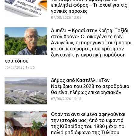
επιβληθεί φόρος – Τι ισχυεί για τις
γονικές παροχές
07/08/2026 12:05
Αμπέλι – Κρασί στην Κρήτη: Ταξίδι
στον Χρόνο- Οι οικογένειες των
Ανωγείων, οι παραγωγοί, οι έμποροι
και οι μεταφορείς που κράτησαν
ζωντανή την αγροτική παράδοση
του τόπου
06/08/2026 17:35
Δήμας από Καστέλλι: «Τον
Νοέμβριο του 2028 το αεροδρόμιο
θα είναι πλήρως επιχειρησιακό»
07/08/2026 15:18
Όταν τα αντικείμενα αφηγούνται
την ιστορία μας: Από το υφαντό
της Κιθαρίδας του 1880 μέχρι το
παλιό ραδιόφωνο της Τυλίσου