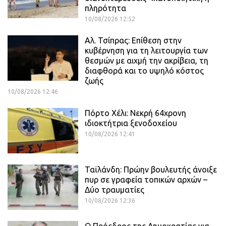
πληρότητα
10/08/2026 12:52
Αλ. Τσίπρας: Επίθεση στην
κυβέρνηση για τη λειτουργία των
θεσμών με αιχμή την ακρίβεια, τη
διαφθορά και το υψηλό κόστος
ζωής
10/08/2026 12:46
Πόρτο Χέλι: Νεκρή 64χρονη
ιδιοκτήτρια ξενοδοχείου
10/08/2026 12:41
Ταϊλάνδη: Πρώην βουλευτής άνοιξε
πυρ σε γραφεία τοπικών αρχών –
Δύο τραυματίες
10/08/2026 12:36
Ο Πρόεδρος της Δημοκρατίας για