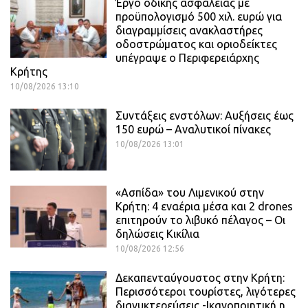
Έργο οδικής ασφάλειας με
προϋπολογισμό 500 χιλ. ευρώ για
διαγραμμίσεις ανακλαστήρες
οδοστρώματος και οριοδείκτες
υπέγραψε ο Περιφερειάρχης
Κρήτης
10/08/2026 13:10
Συντάξεις ενστόλων: Αυξήσεις έως
150 ευρώ – Αναλυτικοί πίνακες
10/08/2026 13:01
«Ασπίδα» του Λιμενικού στην
Κρήτη: 4 εναέρια μέσα και 2 drones
επιτηρούν το λιβυκό πέλαγος – Οι
δηλώσεις Κικίλια
10/08/2026 12:56
Δεκαπενταύγουστος στην Κρήτη:
Περισσότεροι τουρίστες, λιγότερες
διανυκτερεύσεις -Ικανοποιητική η