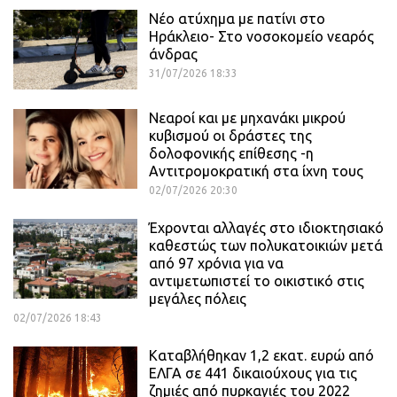
Νέο ατύχημα με πατίνι στο
Ηράκλειο- Στο νοσοκομείο νεαρός
άνδρας
31/07/2026 18:33
Νεαροί και με μηχανάκι μικρού
κυβισμού οι δράστες της
δολοφονικής επίθεσης -η
Αντιτρομοκρατική στα ίχνη τους
02/07/2026 20:30
Έχρονται αλλαγές στο ιδιοκτησιακό
καθεστώς των πολυκατοικιών μετά
από 97 χρόνια για να
αντιμετωπιστεί το οικιστικό στις
μεγάλες πόλεις
02/07/2026 18:43
Καταβλήθηκαν 1,2 εκατ. ευρώ από
ΕΛΓΑ σε 441 δικαιούχους για τις
ζημιές από πυρκαγιές του 2022