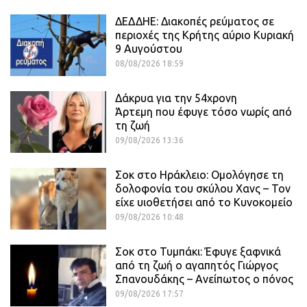
ΔΕΔΔΗΕ: Διακοπές ρεύματος σε
περιοχές της Κρήτης αύριο Κυριακή
9 Αυγούστου
08/08/2026 18:59
Δάκρυα για την 54χρονη
Άρτεμη που έφυγε τόσο νωρίς από
τη ζωή
09/08/2026 13:36
Σοκ στο Ηράκλειο: Ομολόγησε τη
δολοφονία του σκύλου Χανς – Τον
είχε υιοθετήσει από το Κυνοκομείο
09/08/2026 10:48
Σοκ στο Τυμπάκι: Έφυγε ξαφνικά
από τη ζωή ο αγαπητός Γιώργος
Σπανουδάκης – Ανείπωτος ο πόνος
09/08/2026 17:57