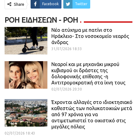
Facebook
Twitter
Share
ΡΟΉ ΕΙΔΉΣΕΩΝ - ΡΟΗ
Νέο ατύχημα με πατίνι στο
Ηράκλειο- Στο νοσοκομείο νεαρός
άνδρας
31/07/2026 18:33
Νεαροί και με μηχανάκι μικρού
κυβισμού οι δράστες της
δολοφονικής επίθεσης -η
Αντιτρομοκρατική στα ίχνη τους
02/07/2026 20:30
Έχρονται αλλαγές στο ιδιοκτησιακό
καθεστώς των πολυκατοικιών μετά
από 97 χρόνια για να
αντιμετωπιστεί το οικιστικό στις
μεγάλες πόλεις
02/07/2026 18:43