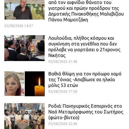
από τον αιφνίδιο θάνατο του
γιατρού και πρώην προέδρου της
Δημοτικής Πινακοθήκης Μαλεβιζίου
Πάνου Μαματζάκη
05/08/2026 14:37
Λουλούδια, πλήθος κόσμου και
συγκίνηση στα γενέθλια που δεν
πρόλαβε να γιορτάσει ο 21χρονος
Νικήτας
05/08/2026 21:48
Βαθιά θλίψη για τον πρόωρο χαμό
της Τόνιας -Απεβίωσε σε ηλικία
μόλις 53 ετών
05/08/2026 17:58
Ροδιά: Πανηγυρικός Εσπερινός στο
Ναό Μεταμόρφωσης του Σωτήρος
(φώτο-βίντεο)
05/08/2026 22:46