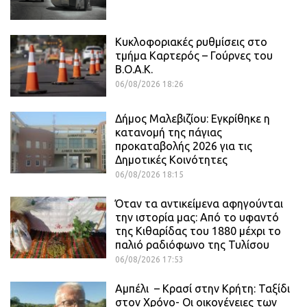
Κυκλοφοριακές ρυθμίσεις στο
τμήμα Καρτερός – Γούρνες του
Β.Ο.Α.Κ.
06/08/2026 18:26
Δήμος Μαλεβιζίου: Εγκρίθηκε η
κατανομή της πάγιας
προκαταβολής 2026 για τις
Δημοτικές Κοινότητες
06/08/2026 18:15
Όταν τα αντικείμενα αφηγούνται
την ιστορία μας: Από το υφαντό
της Κιθαρίδας του 1880 μέχρι το
παλιό ραδιόφωνο της Τυλίσου
06/08/2026 17:53
Αμπέλι – Κρασί στην Κρήτη: Ταξίδι
στον Χρόνο- Οι οικογένειες των