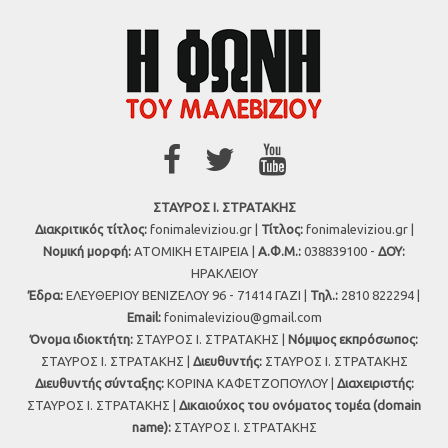
ΣΤΑΥΡΟΣ Ι. ΣΤΡΑΤΑΚΗΣ
Διακριτικός τίτλος:
fonimaleviziou.gr |
Τίτλος:
fonimaleviziou.gr |
Νομική μορφή:
ΑΤΟΜΙΚΗ ΕΤΑΙΡΕΙΑ |
Α.Φ.Μ.:
038839100 -
ΔΟΥ:
ΗΡΑΚΛΕΙΟΥ
Έδρα:
ΕΛΕΥΘΕΡΙΟΥ ΒΕΝΙΖΕΛΟΥ 96 - 71414 ΓΑΖΙ |
Τηλ.:
2810 822294 |
Εmail:
fonimaleviziou@gmail.com
Όνομα ιδιοκτήτη:
ΣΤΑΥΡΟΣ Ι. ΣΤΡΑΤΑΚΗΣ |
Νόμιμος εκπρόσωπος:
ΣΤΑΥΡΟΣ Ι. ΣΤΡΑΤΑΚΗΣ |
Διευθυντής:
ΣΤΑΥΡΟΣ Ι. ΣΤΡΑΤΑΚΗΣ
Διευθυντής σύνταξης:
ΚΟΡΙΝΑ ΚΑΦΕΤΖΟΠΟΥΛΟΥ |
Διαχειριστής:
ΣΤΑΥΡΟΣ Ι. ΣΤΡΑΤΑΚΗΣ |
Δικαιούχος του ονόματος τομέα (domain
name):
ΣΤΑΥΡΟΣ Ι. ΣΤΡΑΤΑΚΗΣ