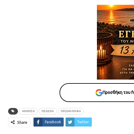
Προσθήκη του fo
ΜΗΝΥΣΗ
ΠΕΘΕΡΑ
ΠΡΩΗΝ ΝΥΦΗ
Facebook
Twitter
Share