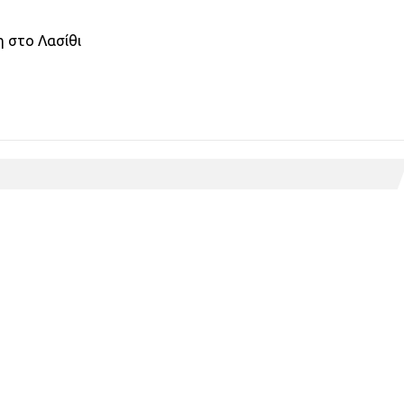
κη στο Λασίθι