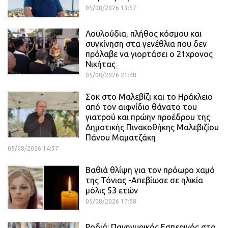
05/08/2026 13:57
Λουλούδια, πλήθος κόσμου και
συγκίνηση στα γενέθλια που δεν
πρόλαβε να γιορτάσει ο 21χρονος
Νικήτας
05/08/2026 21:48
Σοκ στο Μαλεβίζι και το Ηράκλειο
από τον αιφνίδιο θάνατο του
γιατρού και πρώην προέδρου της
Δημοτικής Πινακοθήκης Μαλεβιζίου
Πάνου Μαματζάκη
05/08/2026 14:37
Βαθιά θλίψη για τον πρόωρο χαμό
της Τόνιας -Απεβίωσε σε ηλικία
μόλις 53 ετών
05/08/2026 17:58
Ροδιά: Πανηγυρικός Εσπερινός στο