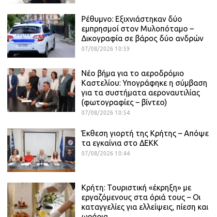
Ρέθυμνο: Εξιχνιάστηκαν δύο
εμπρησμοί στον Μυλοπόταμο –
Δικογραφία σε βάρος δύο ανδρών
07/08/2026 10:59
Νέο βήμα για το αεροδρόμιο
Καστελίου: Υπογράφηκε η σύμβαση
για τα συστήματα αεροναυτιλίας
(φωτογραφίες – βίντεο)
07/08/2026 10:54
Έκθεση γιορτή της Κρήτης – Απόψε
τα εγκαίνια στο ΔΕΚΚ
07/08/2026 10:44
Κρήτη: Τουριστική «έκρηξη» με
εργαζόμενους στα όριά τους – Οι
καταγγελίες για ελλείψεις, πίεση και
ωράρια