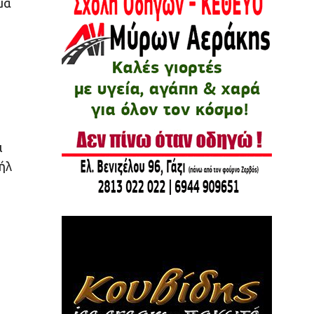
μα
ι
ήλ