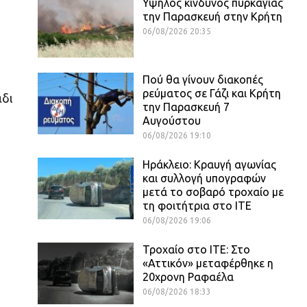
Υψηλός κίνδυνος πυρκαγιάς
την Παρασκευή στην Κρήτη
06/08/2026 20:35
Πού θα γίνουν διακοπές
ρεύματος σε Γάζι και Κρήτη
άδι
την Παρασκευή 7
Αυγούστου
06/08/2026 19:10
Ηράκλειο: Κραυγή αγωνίας
και συλλογή υπογραφών
μετά το σοβαρό τροχαίο με
τη φοιτήτρια στο ΙΤΕ
06/08/2026 19:06
Τροχαίο στο ΙΤΕ: Στο
«Αττικόν» μεταφέρθηκε η
20χρονη Ραφαέλα
06/08/2026 18:33