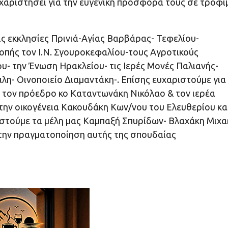
αριστήσει για την ευγενική προσφορά τους σε τρόφι
τις εκκλησίες Πρινιά-Αγίας Βαρβάρας- Τεφελίου-
πής τον Ι.Ν. Σγουροκεφαλίου-τους Αγροτικούς
- την Ένωση Ηρακλείου- τις Ιερές Μονές Παλιανής-
λη- Οινοποιείο Διαμαντάκη-. Επίσης ευχαριστούμε για
να τον πρόεδρο κο Καταντωνάκη Νικόλαο & τον ιερέα
την οικογένεια Κακουδάκη Κων/νου του Ελευθερίου κα
ιστούμε τα μέλη μας Καμπαξή Σπυρίδων- Βλαχάκη Μιχα
την πραγματοποίηση αυτής της σπουδαίας