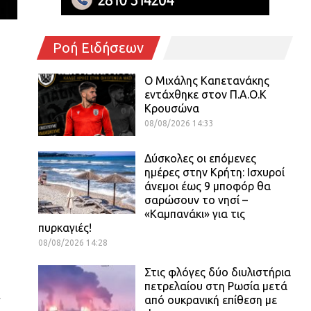
Ροή Ειδήσεων
O Mιχάλης Καπετανάκης
εντάχθηκε στον Π.Α.Ο.Κ
Κρουσώνα
08/08/2026 14:33
Δύσκολες οι επόμενες
ημέρες στην Κρήτη: Ισχυροί
άνεμοι έως 9 μποφόρ θα
σαρώσουν το νησί –
«Καμπανάκι» για τις
πυρκαγιές!
08/08/2026 14:28
Στις φλόγες δύο διυλιστήρια
πετρελαίου στη Ρωσία μετά
α
από ουκρανική επίθεση με