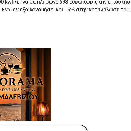
200 kwh/μήνα θα πλήρωνε 598 ευρώ χωρίς την επιδότησ
ώ. Ενώ αν εξοικονομήσει και 15% στην κατανάλωση του