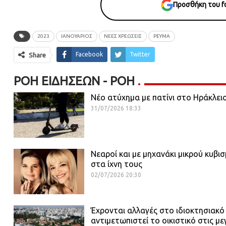
Προσθήκη του fo
2023
ΙΑΝΟΥΑΡΙΟΣ
ΝΕΕΣ ΧΡΕΩΣΕΙΣ
ΡΕΥΜΑ
Facebook
Twitter
Share
ΡΟΉ ΕΙΔΉΣΕΩΝ - ΡΟΗ
Νέο ατύχημα με πατίνι στο Ηράκλει
31/07/2026 18:33
Νεαροί και με μηχανάκι μικρού κυβι
στα ίχνη τους
02/07/2026 20:30
Έχρονται αλλαγές στο ιδιοκτησιακό
αντιμετωπιστεί το οικιστικό στις με