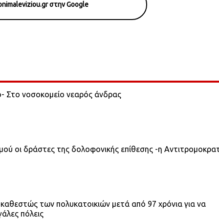
nimaleviziou.gr στην Google
ο- Στο νοσοκομείο νεαρός άνδρας
σμού οι δράστες της δολοφονικής επίθεσης -η Αντιτρομοκρα
 καθεστώς των πολυκατοικιών μετά από 97 χρόνια για να
γάλες πόλεις