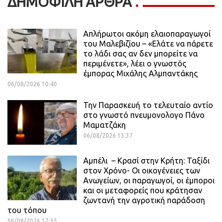
ΔΗΜΟΦΙΛΗ ΑΡΘΡΑ
Απλήρωτοι ακόμη ελαιοπαραγωγοί
του Μαλεβιζίου – «Ελάτε να πάρετε
το λάδι σας αν δεν μπορείτε να
περιμένετε», λέει ο γνωστός
έμπορας Μιχάλης Αλμπαντάκης
06/08/2026 10:40
Την Παρασκευή το τελευταίο αντίο
στο γνωστό πνευμονολογο Πάνο
Μαματζάκη
06/08/2026 13:37
Αμπέλι – Κρασί στην Κρήτη: Ταξίδι
στον Χρόνο- Οι οικογένειες των
Ανωγείων, οι παραγωγοί, οι έμποροι
και οι μεταφορείς που κράτησαν
ζωντανή την αγροτική παράδοση
του τόπου
06/08/2026 17:35