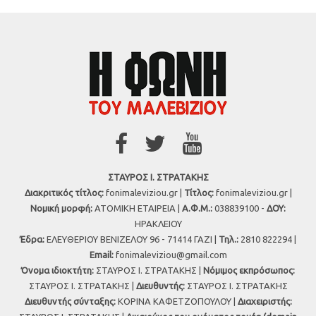
ΣΤΑΥΡΟΣ Ι. ΣΤΡΑΤΑΚΗΣ
Διακριτικός τίτλος:
fonimaleviziou.gr |
Τίτλος:
fonimaleviziou.gr |
Νομική μορφή:
ΑΤΟΜΙΚΗ ΕΤΑΙΡΕΙΑ |
Α.Φ.Μ.:
038839100 -
ΔΟΥ:
ΗΡΑΚΛΕΙΟΥ
Έδρα:
ΕΛΕΥΘΕΡΙΟΥ ΒΕΝΙΖΕΛΟΥ 96 - 71414 ΓΑΖΙ |
Τηλ.:
2810 822294 |
Εmail:
fonimaleviziou@gmail.com
Όνομα ιδιοκτήτη:
ΣΤΑΥΡΟΣ Ι. ΣΤΡΑΤΑΚΗΣ |
Νόμιμος εκπρόσωπος:
ΣΤΑΥΡΟΣ Ι. ΣΤΡΑΤΑΚΗΣ |
Διευθυντής:
ΣΤΑΥΡΟΣ Ι. ΣΤΡΑΤΑΚΗΣ
Διευθυντής σύνταξης:
ΚΟΡΙΝΑ ΚΑΦΕΤΖΟΠΟΥΛΟΥ |
Διαχειριστής: