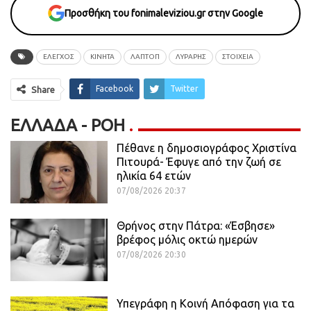
Προσθήκη του fonimaleviziou.gr στην Google
ΕΛΕΓΧΟΣ
ΚΙΝΗΤΑ
ΛΑΠΤΟΠ
ΛΥΡΑΡΗΣ
ΣΤΟΙΧΕΙΑ
Facebook
Twitter
Share
ΕΛΛΆΔΑ - ΡΟΗ
Πέθανε η δημοσιογράφος Χριστίνα
Πιτουρά- Έφυγε από την ζωή σε
ηλικία 64 ετών
07/08/2026 20:37
Θρήνος στην Πάτρα: «Έσβησε»
βρέφος μόλις οκτώ ημερών
07/08/2026 20:30
Υπεγράφη η Κοινή Απόφαση για τα