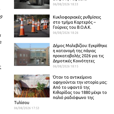
06/08/2026 18:33
9
Κυκλοφοριακές ρυθμίσεις
στο τμήμα Καρτερός –
Γούρνες του Β.Ο.Α.Κ.
06/08/2026 18:26
ι
α
Δήμος Μαλεβιζίου: Εγκρίθηκε
η κατανομή της πάγιας
προκαταβολής 2026 για τις
Δημοτικές Κοινότητες
ς
06/08/2026 18:15
Όταν τα αντικείμενα
αφηγούνται την ιστορία μας:
Από το υφαντό της
Κιθαρίδας του 1880 μέχρι το
παλιό ραδιόφωνο της
Τυλίσου
06/08/2026 17:53