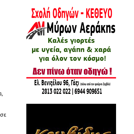
α,
 σε