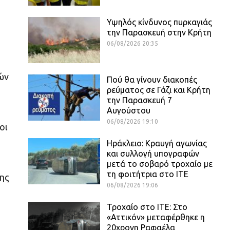
Υψηλός κίνδυνος πυρκαγιάς
την Παρασκευή στην Κρήτη
06/08/2026 20:35
ών
Πού θα γίνουν διακοπές
ρεύματος σε Γάζι και Κρήτη
την Παρασκευή 7
Αυγούστου
06/08/2026 19:10
οι
Ηράκλειο: Κραυγή αγωνίας
και συλλογή υπογραφών
μετά το σοβαρό τροχαίο με
τη φοιτήτρια στο ΙΤΕ
της
06/08/2026 19:06
Τροχαίο στο ΙΤΕ: Στο
«Αττικόν» μεταφέρθηκε η
20χρονη Ραφαέλα