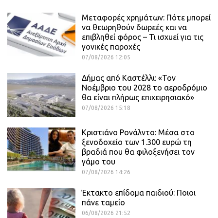
Μεταφορές χρημάτων: Πότε μπορεί
να θεωρηθούν δωρεές και να
επιβληθεί φόρος – Τι ισχυεί για τις
γονικές παροχές
07/08/2026 12:05
Δήμας από Καστέλλι: «Τον
Νοέμβριο του 2028 το αεροδρόμιο
θα είναι πλήρως επιχειρησιακό»
07/08/2026 15:18
Κριστιάνο Ρονάλντο: Μέσα στο
ξενοδοχείο των 1.300 ευρώ τη
βραδιά που θα φιλοξενήσει τον
γάμο του
07/08/2026 14:26
Έκτακτο επίδομα παιδιού: Ποιοι
πάνε ταμείο
06/08/2026 21:52