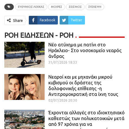
ΕΥΘΥΜΙΟΣ ΛΕΚΚΑΣ
ΜΟΙΡΕΣ
ΣΕΙΣΜΟΣ
ΣΥΣΚΕΨΗ
Facebook
Twitter
Share
ΡΟΉ ΕΙΔΉΣΕΩΝ - ΡΟΗ
Νέο ατύχημα με πατίνι στο
Ηράκλειο- Στο νοσοκομείο νεαρός
άνδρας
31/07/2026 18:33
Νεαροί και με μηχανάκι μικρού
κυβισμού οι δράστες της
δολοφονικής επίθεσης -η
Αντιτρομοκρατική στα ίχνη τους
02/07/2026 20:30
Έχρονται αλλαγές στο ιδιοκτησιακό
καθεστώς των πολυκατοικιών μετά
από 97 χρόνια για να