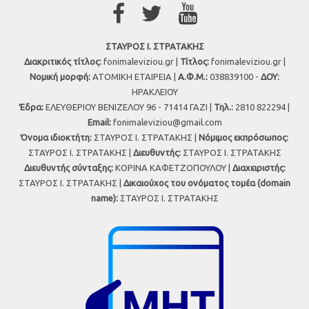
ΣΤΑΥΡΟΣ Ι. ΣΤΡΑΤΑΚΗΣ
Διακριτικός τίτλος:
fonimaleviziou.gr |
Τίτλος:
fonimaleviziou.gr |
Νομική μορφή:
ΑΤΟΜΙΚΗ ΕΤΑΙΡΕΙΑ |
Α.Φ.Μ.:
038839100 -
ΔΟΥ:
ΗΡΑΚΛΕΙΟΥ
Έδρα:
ΕΛΕΥΘΕΡΙΟΥ ΒΕΝΙΖΕΛΟΥ 96 - 71414 ΓΑΖΙ |
Τηλ.:
2810 822294 |
Εmail:
fonimaleviziou@gmail.com
Όνομα ιδιοκτήτη:
ΣΤΑΥΡΟΣ Ι. ΣΤΡΑΤΑΚΗΣ |
Νόμιμος εκπρόσωπος:
ΣΤΑΥΡΟΣ Ι. ΣΤΡΑΤΑΚΗΣ |
Διευθυντής:
ΣΤΑΥΡΟΣ Ι. ΣΤΡΑΤΑΚΗΣ
Διευθυντής σύνταξης:
ΚΟΡΙΝΑ ΚΑΦΕΤΖΟΠΟΥΛΟΥ |
Διαχειριστής:
ΣΤΑΥΡΟΣ Ι. ΣΤΡΑΤΑΚΗΣ |
Δικαιούχος του ονόματος τομέα (domain
name):
ΣΤΑΥΡΟΣ Ι. ΣΤΡΑΤΑΚΗΣ