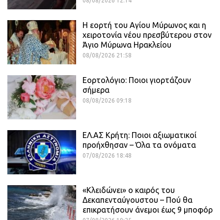
08/08/2026 12:14
Η εορτή του Αγίου Μύρωνος και η
χειροτονία νέου πρεσβύτερου στον
Άγιο Μύρωνα Ηρακλείου
08/08/2026 21:58
Εορτολόγιο: Ποιοι γιορτάζουν
σήμερα
08/08/2026 09:18
ΕΛ.ΑΣ Κρήτη: Ποιοι αξιωματικοί
προήχθησαν – Όλα τα ονόματα
07/08/2026 18:48
«Κλειδώνει» ο καιρός του
Δεκαπενταύγουστου – Πού θα
επικρατήσουν άνεμοι έως 9 μποφόρ