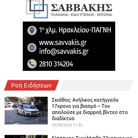
Ροή Ειδήσεων
Σκιάθος: Ανήλικος κατήγγειλε
17χρονο για βιασμό – Τον
απειλούσε με διαρροή βίντεο στο
διαδίκτυο
09/08/2026 13:45
Κίσσαμος: Συνελήφθη 32χρονος για