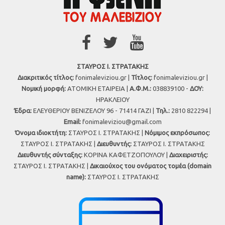
ΣΤΑΥΡΟΣ Ι. ΣΤΡΑΤΑΚΗΣ
Διακριτικός τίτλος:
fonimaleviziou.gr |
Τίτλος:
fonimaleviziou.gr |
Νομική μορφή:
ΑΤΟΜΙΚΗ ΕΤΑΙΡΕΙΑ |
Α.Φ.Μ.:
038839100 -
ΔΟΥ:
ΗΡΑΚΛΕΙΟΥ
Έδρα:
ΕΛΕΥΘΕΡΙΟΥ ΒΕΝΙΖΕΛΟΥ 96 - 71414 ΓΑΖΙ |
Τηλ.:
2810 822294 |
Εmail:
fonimaleviziou@gmail.com
Όνομα ιδιοκτήτη:
ΣΤΑΥΡΟΣ Ι. ΣΤΡΑΤΑΚΗΣ |
Νόμιμος εκπρόσωπος:
ΣΤΑΥΡΟΣ Ι. ΣΤΡΑΤΑΚΗΣ |
Διευθυντής:
ΣΤΑΥΡΟΣ Ι. ΣΤΡΑΤΑΚΗΣ
Διευθυντής σύνταξης:
ΚΟΡΙΝΑ ΚΑΦΕΤΖΟΠΟΥΛΟΥ |
Διαχειριστής:
ΣΤΑΥΡΟΣ Ι. ΣΤΡΑΤΑΚΗΣ |
Δικαιούχος του ονόματος τομέα (domain
name):
ΣΤΑΥΡΟΣ Ι. ΣΤΡΑΤΑΚΗΣ