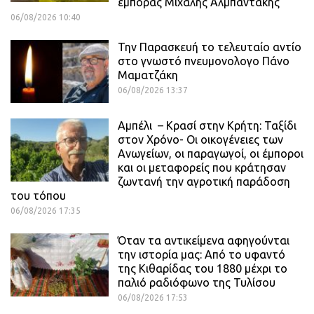
έμπορας Μιχάλης Αλμπαντάκης
06/08/2026 10:40
Την Παρασκευή το τελευταίο αντίο
στο γνωστό πνευμονολογο Πάνο
Μαματζάκη
06/08/2026 13:37
Αμπέλι – Κρασί στην Κρήτη: Ταξίδι
στον Χρόνο- Οι οικογένειες των
Ανωγείων, οι παραγωγοί, οι έμποροι
και οι μεταφορείς που κράτησαν
ζωντανή την αγροτική παράδοση
του τόπου
06/08/2026 17:35
Όταν τα αντικείμενα αφηγούνται
την ιστορία μας: Από το υφαντό
της Κιθαρίδας του 1880 μέχρι το
παλιό ραδιόφωνο της Τυλίσου
06/08/2026 17:53