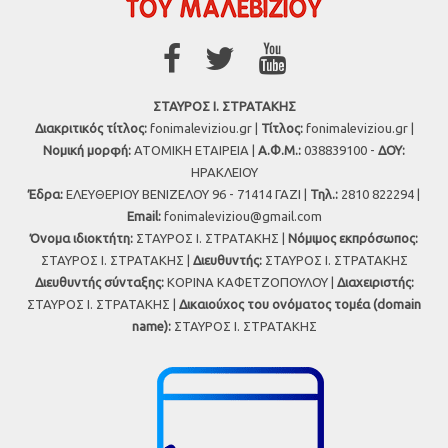
ΣΤΑΥΡΟΣ Ι. ΣΤΡΑΤΑΚΗΣ
Διακριτικός τίτλος:
fonimaleviziou.gr |
Τίτλος:
fonimaleviziou.gr |
Νομική μορφή:
ΑΤΟΜΙΚΗ ΕΤΑΙΡΕΙΑ |
Α.Φ.Μ.:
038839100 -
ΔΟΥ:
ΗΡΑΚΛΕΙΟΥ
Έδρα:
ΕΛΕΥΘΕΡΙΟΥ ΒΕΝΙΖΕΛΟΥ 96 - 71414 ΓΑΖΙ |
Τηλ.:
2810 822294 |
Εmail:
fonimaleviziou@gmail.com
Όνομα ιδιοκτήτη:
ΣΤΑΥΡΟΣ Ι. ΣΤΡΑΤΑΚΗΣ |
Νόμιμος εκπρόσωπος:
ΣΤΑΥΡΟΣ Ι. ΣΤΡΑΤΑΚΗΣ |
Διευθυντής:
ΣΤΑΥΡΟΣ Ι. ΣΤΡΑΤΑΚΗΣ
Διευθυντής σύνταξης:
ΚΟΡΙΝΑ ΚΑΦΕΤΖΟΠΟΥΛΟΥ |
Διαχειριστής:
ΣΤΑΥΡΟΣ Ι. ΣΤΡΑΤΑΚΗΣ |
Δικαιούχος του ονόματος τομέα (domain
name):
ΣΤΑΥΡΟΣ Ι. ΣΤΡΑΤΑΚΗΣ