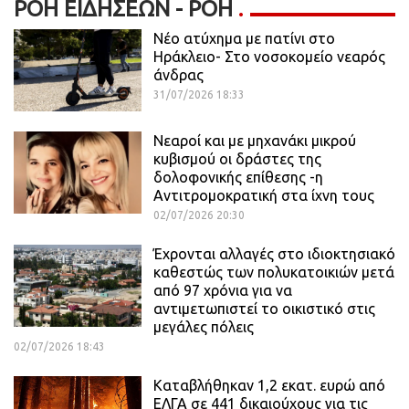
ΡΟΉ ΕΙΔΉΣΕΩΝ - ΡΟΗ
Νέο ατύχημα με πατίνι στο
Ηράκλειο- Στο νοσοκομείο νεαρός
άνδρας
31/07/2026 18:33
Νεαροί και με μηχανάκι μικρού
κυβισμού οι δράστες της
δολοφονικής επίθεσης -η
Αντιτρομοκρατική στα ίχνη τους
02/07/2026 20:30
Έχρονται αλλαγές στο ιδιοκτησιακό
καθεστώς των πολυκατοικιών μετά
από 97 χρόνια για να
αντιμετωπιστεί το οικιστικό στις
μεγάλες πόλεις
02/07/2026 18:43
Καταβλήθηκαν 1,2 εκατ. ευρώ από
ΕΛΓΑ σε 441 δικαιούχους για τις