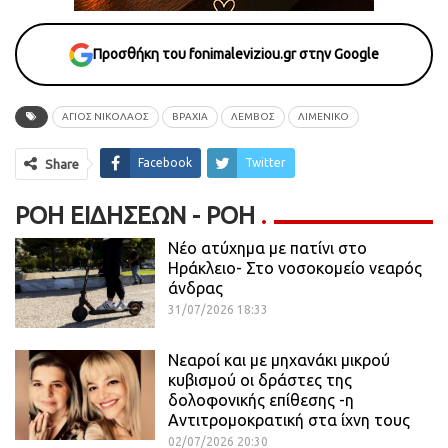
Προσθήκη του fonimaleviziou.gr στην Google
ΑΓΙΟΣ ΝΙΚΟΛΑΟΣ
ΒΡΑΧΙΑ
ΛΕΜΒΟΣ
ΛΙΜΕΝΙΚΟ
Facebook
Twitter
Share
ΡΟΉ ΕΙΔΉΣΕΩΝ - ΡΟΗ
Νέο ατύχημα με πατίνι στο
Ηράκλειο- Στο νοσοκομείο νεαρός
άνδρας
31/07/2026 18:33
Νεαροί και με μηχανάκι μικρού
κυβισμού οι δράστες της
δολοφονικής επίθεσης -η
Αντιτρομοκρατική στα ίχνη τους
02/07/2026 20:30