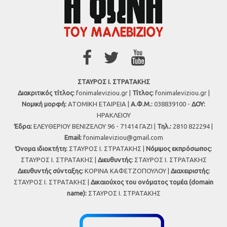
ΣΤΑΥΡΟΣ Ι. ΣΤΡΑΤΑΚΗΣ
Διακριτικός τίτλος:
fonimaleviziou.gr |
Τίτλος:
fonimaleviziou.gr |
Νομική μορφή:
ΑΤΟΜΙΚΗ ΕΤΑΙΡΕΙΑ |
Α.Φ.Μ.:
038839100 -
ΔΟΥ:
ΗΡΑΚΛΕΙΟΥ
Έδρα:
ΕΛΕΥΘΕΡΙΟΥ ΒΕΝΙΖΕΛΟΥ 96 - 71414 ΓΑΖΙ |
Τηλ.:
2810 822294 |
Εmail:
fonimaleviziou@gmail.com
Όνομα ιδιοκτήτη:
ΣΤΑΥΡΟΣ Ι. ΣΤΡΑΤΑΚΗΣ |
Νόμιμος εκπρόσωπος:
ΣΤΑΥΡΟΣ Ι. ΣΤΡΑΤΑΚΗΣ |
Διευθυντής:
ΣΤΑΥΡΟΣ Ι. ΣΤΡΑΤΑΚΗΣ
Διευθυντής σύνταξης:
ΚΟΡΙΝΑ ΚΑΦΕΤΖΟΠΟΥΛΟΥ |
Διαχειριστής:
ΣΤΑΥΡΟΣ Ι. ΣΤΡΑΤΑΚΗΣ |
Δικαιούχος του ονόματος τομέα (domain
name):
ΣΤΑΥΡΟΣ Ι. ΣΤΡΑΤΑΚΗΣ