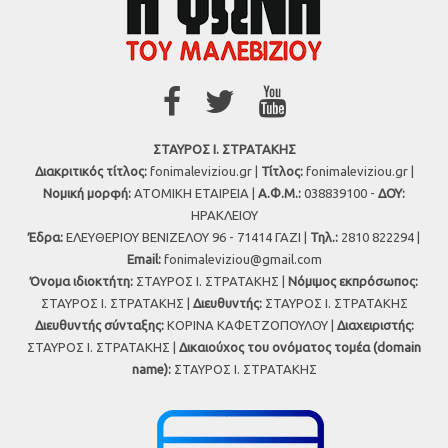
ΣΤΑΥΡΟΣ Ι. ΣΤΡΑΤΑΚΗΣ
Διακριτικός τίτλος:
fonimaleviziou.gr |
Τίτλος:
fonimaleviziou.gr |
Νομική μορφή:
ΑΤΟΜΙΚΗ ΕΤΑΙΡΕΙΑ |
Α.Φ.Μ.:
038839100 -
ΔΟΥ:
ΗΡΑΚΛΕΙΟΥ
Έδρα:
ΕΛΕΥΘΕΡΙΟΥ ΒΕΝΙΖΕΛΟΥ 96 - 71414 ΓΑΖΙ |
Τηλ.:
2810 822294 |
Εmail:
fonimaleviziou@gmail.com
Όνομα ιδιοκτήτη:
ΣΤΑΥΡΟΣ Ι. ΣΤΡΑΤΑΚΗΣ |
Νόμιμος εκπρόσωπος:
ΣΤΑΥΡΟΣ Ι. ΣΤΡΑΤΑΚΗΣ |
Διευθυντής:
ΣΤΑΥΡΟΣ Ι. ΣΤΡΑΤΑΚΗΣ
Διευθυντής σύνταξης:
ΚΟΡΙΝΑ ΚΑΦΕΤΖΟΠΟΥΛΟΥ |
Διαχειριστής:
ΣΤΑΥΡΟΣ Ι. ΣΤΡΑΤΑΚΗΣ |
Δικαιούχος του ονόματος τομέα (domain
name):
ΣΤΑΥΡΟΣ Ι. ΣΤΡΑΤΑΚΗΣ