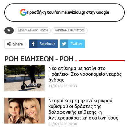
Προσθήκη του fonimaleviziou.gr στην Google
ΔΕΥΑΜ ΑΝΑΚΟΙΝΩΣΗ
ΚΑΠΕΤΑΝΑΚΗ ΜΕΤΟΧΙ
Facebook
Twitter
Share
ΡΟΉ ΕΙΔΉΣΕΩΝ - ΡΟΗ
Νέο ατύχημα με πατίνι στο
Ηράκλειο- Στο νοσοκομείο νεαρός
άνδρας
31/07/2026 18:33
Νεαροί και με μηχανάκι μικρού
κυβισμού οι δράστες της
δολοφονικής επίθεσης -η
Αντιτρομοκρατική στα ίχνη τους
02/07/2026 20:30