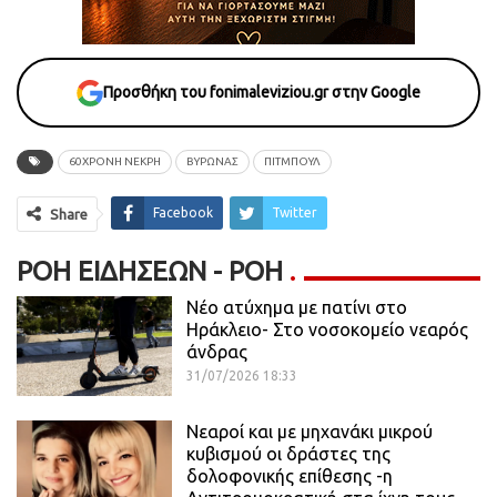
Προσθήκη του fonimaleviziou.gr στην Google
60ΧΡΟΝΗ ΝΕΚΡΗ
ΒΥΡΩΝΑΣ
ΠΙΤΜΠΟΥΛ
Facebook
Twitter
Share
ΡΟΉ ΕΙΔΉΣΕΩΝ - ΡΟΗ
Νέο ατύχημα με πατίνι στο
Ηράκλειο- Στο νοσοκομείο νεαρός
άνδρας
31/07/2026 18:33
Νεαροί και με μηχανάκι μικρού
κυβισμού οι δράστες της
δολοφονικής επίθεσης -η