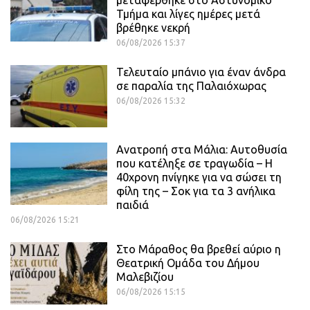
μεταφέρθηκε στο Αστυνομικό
Τμήμα και λίγες ημέρες μετά
βρέθηκε νεκρή
06/08/2026 15:37
Τελευταίο μπάνιο για έναν άνδρα
σε παραλία της Παλαιόχωρας
06/08/2026 15:32
Ανατροπή στα Μάλια: Αυτοθυσία
που κατέληξε σε τραγωδία – Η
40χρονη πνίγηκε για να σώσει τη
φίλη της – Σοκ για τα 3 ανήλικα
παιδιά
06/08/2026 15:21
Στο Μάραθος θα βρεθεί αύριο η
Θεατρική Ομάδα του Δήμου
Μαλεβιζίου
06/08/2026 15:15