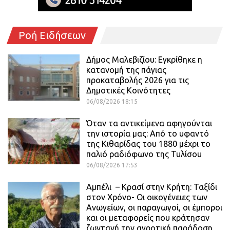
Ροή Ειδήσεων
Δήμος Μαλεβιζίου: Εγκρίθηκε η
κατανομή της πάγιας
προκαταβολής 2026 για τις
Δημοτικές Κοινότητες
06/08/2026 18:15
Όταν τα αντικείμενα αφηγούνται
την ιστορία μας: Από το υφαντό
της Κιθαρίδας του 1880 μέχρι το
παλιό ραδιόφωνο της Τυλίσου
06/08/2026 17:53
Αμπέλι – Κρασί στην Κρήτη: Ταξίδι
στον Χρόνο- Οι οικογένειες των
Ανωγείων, οι παραγωγοί, οι έμποροι
και οι μεταφορείς που κράτησαν
ζωντανή την αγροτική παράδοση