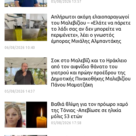
05/08/2026 13:57
Απλήρωτοι ακόμη ελαιοπαραγωγοί
του Μαλεβιζίου – «Ελάτε να πάρετε
το λάδι σας αν δεν μπορείτε να
περιμένετε», λέει ο γνωστός
έμπορας Μιχάλης Αλμπαντάκης
06/08/2026 10:40
Σοκ στο Μαλεβίζι και το Ηράκλειο
από τον αιφνίδιο θάνατο του
γιατρού και πρώην προέδρου της
Δημοτικής Πινακοθήκης Μαλεβιζίου
Πάνου Μαματζάκη
05/08/2026 14:37
Βαθιά θλίψη για τον πρόωρο χαμό
της Τόνιας -Απεβίωσε σε ηλικία
μόλις 53 ετών
05/08/2026 17:58