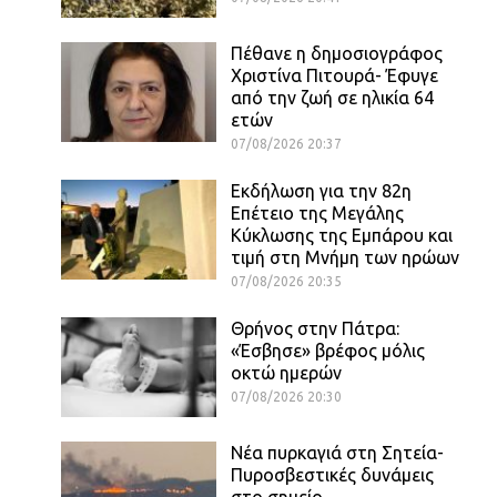
Πέθανε η δημοσιογράφος
Χριστίνα Πιτουρά- Έφυγε
από την ζωή σε ηλικία 64
ετών
07/08/2026 20:37
Εκδήλωση για την 82η
Επέτειο της Μεγάλης
Κύκλωσης της Εμπάρου και
τιμή στη Μνήμη των ηρώων
07/08/2026 20:35
Θρήνος στην Πάτρα:
«Έσβησε» βρέφος μόλις
οκτώ ημερών
07/08/2026 20:30
Νέα πυρκαγιά στη Σητεία-
Πυροσβεστικές δυνάμεις
στο σημείο