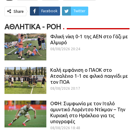
Facebook
Twitter
Share
ΑΘΛΗΤΙΚΆ - ΡΟΗ
Φιλική νίκη 0-1 της ΑΕΝ στο Γάζι με
Αλμυρό
08/08/2026 20:24
Καλή εμφάνιση ο ΠΑΟΚ στο
Ατσαλένιο 1-1 σε φιλικό παιγνίδι με
τον ΠΟΑ
08/08/2026 20:17
ΟΦΗ: Συμφωνία με τον Ιταλό
αμυντικό Λορέντσο Ντίκμαν – Την
Κυριακή στο Ηράκλειο για τις
υπογραφές
08/08/2026 18:48