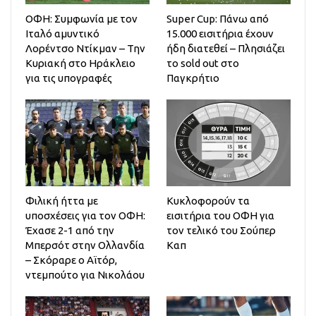
ΟΦΗ: Συμφωνία με τον
Super Cup: Πάνω από
Ιταλό αμυντικό
15.000 εισιτήρια έχουν
Λορέντσο Ντίκμαν – Την
ήδη διατεθεί – Πλησιάζει
Κυριακή στο Ηράκλειο
το sold out στο
για τις υπογραφές
Παγκρήτιο
Φιλική ήττα με
Κυκλοφορούν τα
υποσχέσεις για τον ΟΦΗ:
εισιτήρια του ΟΦΗ για
Έχασε 2-1 από την
τον τελικό του Σούπερ
Μπερσότ στην Ολλανδία
Καπ
– Σκόραρε ο Αϊτόρ,
ντεμπούτο για Νικολάου