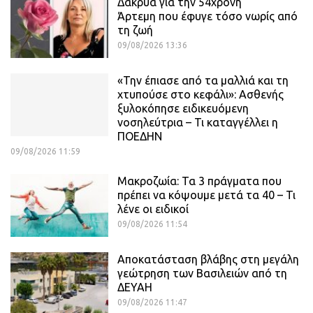
Δάκρυα για την 54χρονη
Άρτεμη που έφυγε τόσο νωρίς από
τη ζωή
09/08/2026 13:36
«Την έπιασε από τα μαλλιά και τη
χτυπούσε στο κεφάλι»: Ασθενής
ξυλοκόπησε ειδικευόμενη
νοσηλεύτρια – Τι καταγγέλλει η
ΠΟΕΔΗΝ
09/08/2026 11:59
Μακροζωία: Τα 3 πράγματα που
πρέπει να κόψουμε μετά τα 40 – Τι
λένε οι ειδικοί
09/08/2026 11:54
Αποκατάσταση βλάβης στη μεγάλη
γεώτρηση των Βασιλειών από τη
ΔΕΥΑΗ
09/08/2026 11:47