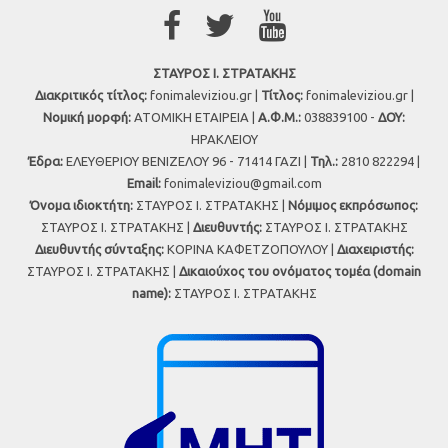
ΣΤΑΥΡΟΣ Ι. ΣΤΡΑΤΑΚΗΣ
Διακριτικός τίτλος:
fonimaleviziou.gr |
Τίτλος:
fonimaleviziou.gr |
Νομική μορφή:
ΑΤΟΜΙΚΗ ΕΤΑΙΡΕΙΑ |
Α.Φ.Μ.:
038839100 -
ΔΟΥ:
ΗΡΑΚΛΕΙΟΥ
Έδρα:
ΕΛΕΥΘΕΡΙΟΥ ΒΕΝΙΖΕΛΟΥ 96 - 71414 ΓΑΖΙ |
Τηλ.:
2810 822294 |
Εmail:
fonimaleviziou@gmail.com
Όνομα ιδιοκτήτη:
ΣΤΑΥΡΟΣ Ι. ΣΤΡΑΤΑΚΗΣ |
Νόμιμος εκπρόσωπος:
ΣΤΑΥΡΟΣ Ι. ΣΤΡΑΤΑΚΗΣ |
Διευθυντής:
ΣΤΑΥΡΟΣ Ι. ΣΤΡΑΤΑΚΗΣ
Διευθυντής σύνταξης:
ΚΟΡΙΝΑ ΚΑΦΕΤΖΟΠΟΥΛΟΥ |
Διαχειριστής:
ΣΤΑΥΡΟΣ Ι. ΣΤΡΑΤΑΚΗΣ |
Δικαιούχος του ονόματος τομέα (domain
name):
ΣΤΑΥΡΟΣ Ι. ΣΤΡΑΤΑΚΗΣ