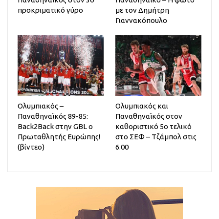
προκριματικό γύρο
με τον Δημήτρη
Γιαννακόπουλο
Ολυμπιακός –
Ολυμπιακός και
Παναθηναϊκός 89-85:
Παναθηναϊκός στον
Back2Back στην GBL ο
καθοριστικό 5ο τελικό
Πρωταθλητής Ευρώπης!
στο ΣΕΦ – Τζάμπολ στις
(βίντεο)
6.00