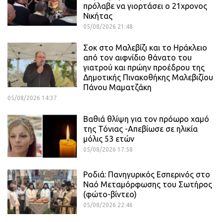
πρόλαβε να γιορτάσει ο 21χρονος
Νικήτας
05/08/2026 21:48
Σοκ στο Μαλεβίζι και το Ηράκλειο
από τον αιφνίδιο θάνατο του
γιατρού και πρώην προέδρου της
Δημοτικής Πινακοθήκης Μαλεβιζίου
Πάνου Μαματζάκη
05/08/2026 14:37
Βαθιά θλίψη για τον πρόωρο χαμό
της Τόνιας -Απεβίωσε σε ηλικία
μόλις 53 ετών
05/08/2026 17:58
Ροδιά: Πανηγυρικός Εσπερινός στο
Ναό Μεταμόρφωσης του Σωτήρος
(φώτο-βίντεο)
05/08/2026 22:46