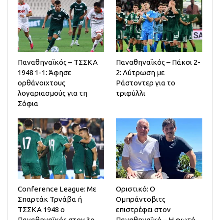
Παναθηναϊκός – ΤΣΣΚΑ
Παναθηναϊκός – Πάκσι 2-
1948 1-1: Άφησε
2: Λύτρωση με
ορθάνοιχτους
Ράστοντερ για το
λογαριασμούς για τη
τριφύλλι
Σόφια
Conference League: Με
Οριστικό: Ο
Σπαρτάκ Τρνάβα ή
Ομπράντοβιτς
ΤΣΣΚΑ 1948 ο
επιστρέφει στον
Παναθηναϊκός στον 3ο
Παναθηναϊκό – Η φωτό