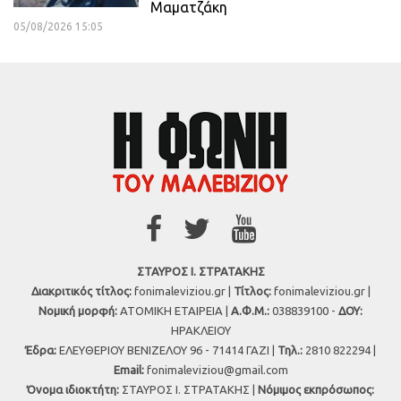
Μαματζάκη
05/08/2026 15:05
ΣΤΑΥΡΟΣ Ι. ΣΤΡΑΤΑΚΗΣ
Διακριτικός τίτλος:
fonimaleviziou.gr |
Τίτλος:
fonimaleviziou.gr |
Νομική μορφή:
ΑΤΟΜΙΚΗ ΕΤΑΙΡΕΙΑ |
Α.Φ.Μ.:
038839100 -
ΔΟΥ:
ΗΡΑΚΛΕΙΟΥ
Έδρα:
ΕΛΕΥΘΕΡΙΟΥ ΒΕΝΙΖΕΛΟΥ 96 - 71414 ΓΑΖΙ |
Τηλ.:
2810 822294 |
Εmail:
fonimaleviziou@gmail.com
Όνομα ιδιοκτήτη:
ΣΤΑΥΡΟΣ Ι. ΣΤΡΑΤΑΚΗΣ |
Νόμιμος εκπρόσωπος: