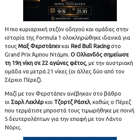
Η πιο κυριαρχική σεζόν οδηγού και ομάδας στην
ιστορία της Formula 1 ολοκληρώθηκε ιδανικά για
τους
Μαξ Φερστάπεν
και
Red Bull Racing
στο
Grand Prix Άμπου Ντάμπι.
Ο Ολλανδός σημείωσε
τη 19η νίκη σε 22 αγώνες φέτος
, με την αυστριακή
ομάδα να μετρά 21 νίκες (οι άλλες δύο από τον
Σέρχιο Πέρεζ).
Μαζί με τον Φερστάπεν ανέβηκαν στο βάθρο
οι
Σαρλ Λεκλέρ
και
Τζορτζ Ράσελ
, καθώς ο Πέρεζ
που τερμάτισε μπροστά τους τιμωρήθηκε με ποινή
5 δευτερολέπτων για την επαφή με τον Λάντο
Νόρις.