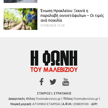
Ένωση Ηρακλείου: Ξεκινά η
παραλαβή οινοστάφυλων – Οι τιμές
ανά ποικιλία
07/08/2026 13:20
ΣΤΑΥΡΟΣ Ι. ΣΤΡΑΤΑΚΗΣ
Διακριτικός τίτλος:
fonimaleviziou.gr |
Τίτλος:
fonimaleviziou.gr |
Νομική μορφή:
ΑΤΟΜΙΚΗ ΕΤΑΙΡΕΙΑ |
Α.Φ.Μ.:
038839100 -
ΔΟΥ: