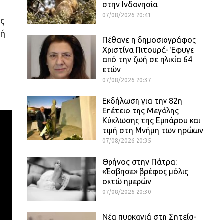
στην Ινδονησία
07/08/2026 20:41
ες
κή
Πέθανε η δημοσιογράφος
Χριστίνα Πιτουρά- Έφυγε
από την ζωή σε ηλικία 64
ετών
07/08/2026 20:37
Εκδήλωση για την 82η
Επέτειο της Μεγάλης
Κύκλωσης της Εμπάρου και
τιμή στη Μνήμη των ηρώων
07/08/2026 20:35
Θρήνος στην Πάτρα:
«Έσβησε» βρέφος μόλις
οκτώ ημερών
07/08/2026 20:30
Νέα πυρκαγιά στη Σητεία-