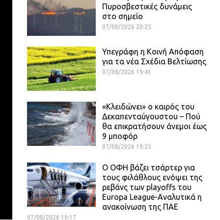
Πυροσβεστικές δυνάμεις
στο σημείο
07/08/2026 20:25
Υπεγράφη η Κοινή Απόφαση
για τα νέα Σχέδια Βελτίωσης
07/08/2026 19:41
«Κλειδώνει» ο καιρός του
Δεκαπενταύγουστου – Πού
θα επικρατήσουν άνεμοι έως
9 μποφόρ
07/08/2026 19:25
Ο ΟΦΗ βάζει τσάρτερ για
τους φιλάθλους ενόψει της
ρεβάνς των playoffs του
Europa League-Αναλυτικά η
ανακοίνωση της ΠΑΕ
07/08/2026 19:17