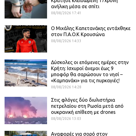
Κράτησε κλειδωμένη 17χρονη
ανήλικη μέσα σε σπίτι
08/08/2026 17:41
O Mιχάλης Καπετανάκης εντάχθηκε
στον Π.Α.Ο.Κ Κρουσώνα
08/08/2026 14:33
Δύσκολες οι επόμενες ημέρες στην
Κρήτη: Ισχυροί άνεμοι έως 9
μποφόρ θα σαρώσουν το νησί –
«Καμπανάκι» για τις πυρκαγιές!
08/08/2026 14:28
Στις φλόγες δύο διυλιστήρια
πετρελαίου στη Ρωσία μετά από
ουκρανική επίθεση με drones
08/08/2026 13:03
Αναφορές για σορό στον