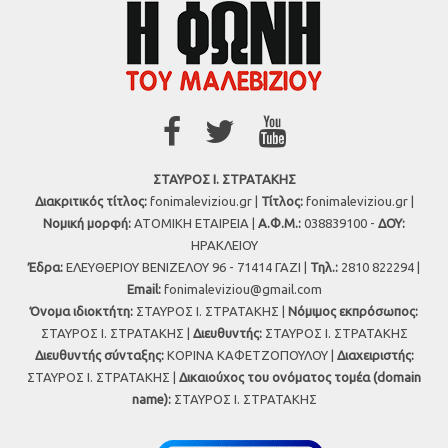
ΣΤΑΥΡΟΣ Ι. ΣΤΡΑΤΑΚΗΣ
Διακριτικός τίτλος:
fonimaleviziou.gr |
Τίτλος:
fonimaleviziou.gr |
Νομική μορφή:
ΑΤΟΜΙΚΗ ΕΤΑΙΡΕΙΑ |
Α.Φ.Μ.:
038839100 -
ΔΟΥ:
ΗΡΑΚΛΕΙΟΥ
Έδρα:
ΕΛΕΥΘΕΡΙΟΥ ΒΕΝΙΖΕΛΟΥ 96 - 71414 ΓΑΖΙ |
Τηλ.:
2810 822294 |
Εmail:
fonimaleviziou@gmail.com
Όνομα ιδιοκτήτη:
ΣΤΑΥΡΟΣ Ι. ΣΤΡΑΤΑΚΗΣ |
Νόμιμος εκπρόσωπος:
ΣΤΑΥΡΟΣ Ι. ΣΤΡΑΤΑΚΗΣ |
Διευθυντής:
ΣΤΑΥΡΟΣ Ι. ΣΤΡΑΤΑΚΗΣ
Διευθυντής σύνταξης:
ΚΟΡΙΝΑ ΚΑΦΕΤΖΟΠΟΥΛΟΥ |
Διαχειριστής:
ΣΤΑΥΡΟΣ Ι. ΣΤΡΑΤΑΚΗΣ |
Δικαιούχος του ονόματος τομέα (domain
name):
ΣΤΑΥΡΟΣ Ι. ΣΤΡΑΤΑΚΗΣ