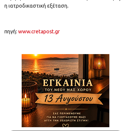
η ιατροδικαστική εξέταση.
πηγή:
www.cretapost.gr