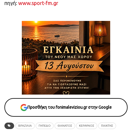
πηγή:
www.sport-fm.gr
Προσθήκη του fonimaleviziou.gr στην Google
ΒΡΑΖΙΛΙΑ
ΓΉΠΕΔΟ
ΘΑΝΑΤΟΣ
ΚΕΡΑΥΝΌΣ
ΠΑΙΚΤΗΣ