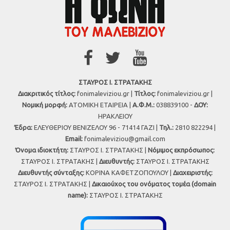
ΣΤΑΥΡΟΣ Ι. ΣΤΡΑΤΑΚΗΣ
Διακριτικός τίτλος:
fonimaleviziou.gr |
Τίτλος:
fonimaleviziou.gr |
Νομική μορφή:
ΑΤΟΜΙΚΗ ΕΤΑΙΡΕΙΑ |
Α.Φ.Μ.:
038839100 -
ΔΟΥ:
ΗΡΑΚΛΕΙΟΥ
Έδρα:
ΕΛΕΥΘΕΡΙΟΥ ΒΕΝΙΖΕΛΟΥ 96 - 71414 ΓΑΖΙ |
Τηλ.:
2810 822294 |
Εmail:
fonimaleviziou@gmail.com
Όνομα ιδιοκτήτη:
ΣΤΑΥΡΟΣ Ι. ΣΤΡΑΤΑΚΗΣ |
Νόμιμος εκπρόσωπος:
ΣΤΑΥΡΟΣ Ι. ΣΤΡΑΤΑΚΗΣ |
Διευθυντής:
ΣΤΑΥΡΟΣ Ι. ΣΤΡΑΤΑΚΗΣ
Διευθυντής σύνταξης:
ΚΟΡΙΝΑ ΚΑΦΕΤΖΟΠΟΥΛΟΥ |
Διαχειριστής:
ΣΤΑΥΡΟΣ Ι. ΣΤΡΑΤΑΚΗΣ |
Δικαιούχος του ονόματος τομέα (domain
name):
ΣΤΑΥΡΟΣ Ι. ΣΤΡΑΤΑΚΗΣ