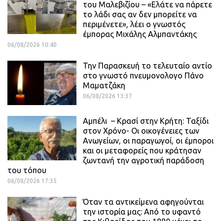
του Μαλεβιζίου – «Ελάτε να πάρετε
το λάδι σας αν δεν μπορείτε να
περιμένετε», λέει ο γνωστός
έμπορας Μιχάλης Αλμπαντάκης
06/08/2026 10:40
Την Παρασκευή το τελευταίο αντίο
στο γνωστό πνευμονολογο Πάνο
Μαματζάκη
06/08/2026 13:37
Αμπέλι – Κρασί στην Κρήτη: Ταξίδι
στον Χρόνο- Οι οικογένειες των
Ανωγείων, οι παραγωγοί, οι έμποροι
και οι μεταφορείς που κράτησαν
ζωντανή την αγροτική παράδοση
του τόπου
06/08/2026 17:35
Όταν τα αντικείμενα αφηγούνται
την ιστορία μας: Από το υφαντό