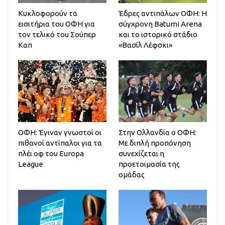
Κυκλοφορούν τα
Έδρες αντιπάλων ΟΦΗ: Η
εισιτήρια του ΟΦΗ για
σύγχρονη Batumi Arena
τον τελικό του Σούπερ
και το ιστορικό στάδιο
Καπ
«Βασίλ Λέφσκι»
ΟΦΗ: Έγιναν γνωστοί οι
Στην Ολλανδία ο ΟΦΗ:
πιθανοί αντίπαλοι για τα
Mε διπλή προπόνηση
πλέι οφ του Europa
συνεχίζεται η
League
προετοιμασία της
ομάδας