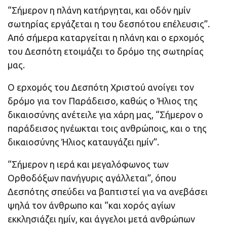
“Σήμερον η πλάνη κατήργηται, και οδόν ημίν
σωτηρίας εργάζεται η του δεσπότου επέλευσις”.
Από σήμερα καταργείται η πλάνη και ο ερχομός
του Δεσπότη ετοιμάζει το δρόμο της σωτηρίας
μας.
Ο ερχομός του Δεσπότη Χριστού ανοίγει τον
δρόμο για τον Παράδεισο, καθώς ο Ήλιος της
δικαιοσύνης ανέτειλε για χάρη μας, “Σήμερον ο
παράδεισος ηνέωκται τοις ανθρώποις, και ο της
δικαιοσύνης Ήλιος καταυγάζει ημίν”.
“Σήμερον η ιερά και μεγαλόφωνος των
Ορθοδόξων πανήγυρις αγάλλεται”, όπου
Δεσπότης σπεύδει να βαπτιστεί για να ανεβάσει
ψηλά τον άνθρωπο και “και χορός αγίων
εκκλησιάζει ημίν, και άγγελοι μετά ανθρώπων