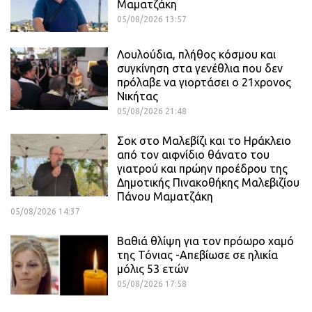
Μαματζάκη
05/08/2026 13:57
Λουλούδια, πλήθος κόσμου και
συγκίνηση στα γενέθλια που δεν
πρόλαβε να γιορτάσει ο 21χρονος
Νικήτας
05/08/2026 21:48
Σοκ στο Μαλεβίζι και το Ηράκλειο
από τον αιφνίδιο θάνατο του
γιατρού και πρώην προέδρου της
Δημοτικής Πινακοθήκης Μαλεβιζίου
Πάνου Μαματζάκη
05/08/2026 14:37
Βαθιά θλίψη για τον πρόωρο χαμό
της Τόνιας -Απεβίωσε σε ηλικία
μόλις 53 ετών
05/08/2026 17:58