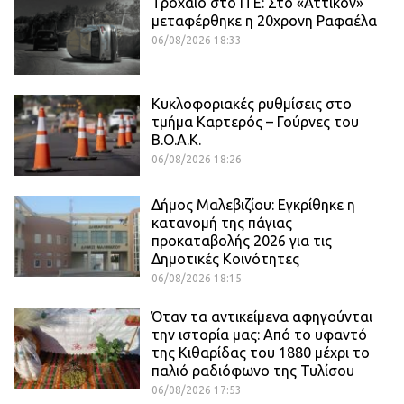
Τροχαίο στο ΙΤΕ: Στο «Αττικόν»
μεταφέρθηκε η 20χρονη Ραφαέλα
06/08/2026 18:33
Κυκλοφοριακές ρυθμίσεις στο
τμήμα Καρτερός – Γούρνες του
Β.Ο.Α.Κ.
06/08/2026 18:26
Δήμος Μαλεβιζίου: Εγκρίθηκε η
κατανομή της πάγιας
προκαταβολής 2026 για τις
Δημοτικές Κοινότητες
06/08/2026 18:15
Όταν τα αντικείμενα αφηγούνται
την ιστορία μας: Από το υφαντό
της Κιθαρίδας του 1880 μέχρι το
παλιό ραδιόφωνο της Τυλίσου
06/08/2026 17:53