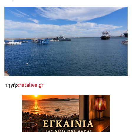
πηγή:
cretalive.gr