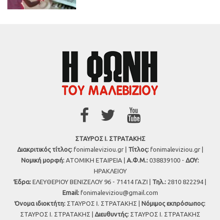
ΣΤΑΥΡΟΣ Ι. ΣΤΡΑΤΑΚΗΣ
Διακριτικός τίτλος:
fonimaleviziou.gr |
Τίτλος:
fonimaleviziou.gr |
Νομική μορφή:
ΑΤΟΜΙΚΗ ΕΤΑΙΡΕΙΑ |
Α.Φ.Μ.:
038839100 -
ΔΟΥ:
ΗΡΑΚΛΕΙΟΥ
Έδρα:
ΕΛΕΥΘΕΡΙΟΥ ΒΕΝΙΖΕΛΟΥ 96 - 71414 ΓΑΖΙ |
Τηλ.:
2810 822294 |
Εmail:
fonimaleviziou@gmail.com
Όνομα ιδιοκτήτη:
ΣΤΑΥΡΟΣ Ι. ΣΤΡΑΤΑΚΗΣ |
Νόμιμος εκπρόσωπος:
ΣΤΑΥΡΟΣ Ι. ΣΤΡΑΤΑΚΗΣ |
Διευθυντής:
ΣΤΑΥΡΟΣ Ι. ΣΤΡΑΤΑΚΗΣ