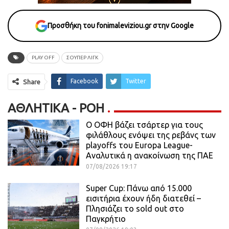
Προσθήκη του fonimaleviziou.gr στην Google
PLAY OFF
ΣΟΥΠΕΡ ΛΙΓΚ
Facebook
Twitter
Share
ΑΘΛΗΤΙΚΆ - ΡΟΗ
Ο ΟΦΗ βάζει τσάρτερ για τους
φιλάθλους ενόψει της ρεβάνς των
playoffs του Europa League-
Αναλυτικά η ανακοίνωση της ΠΑΕ
07/08/2026 19:17
Super Cup: Πάνω από 15.000
εισιτήρια έχουν ήδη διατεθεί –
Πλησιάζει το sold out στο
Παγκρήτιο