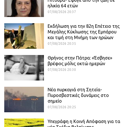
Πιτουρά- Έφυγε από την ζωή σε
ηλικία 64 ετών
07/08/2026 20:37
Εκδήλωση για την 82η Επέτειο της
Μεγάλης Κύκλωσης της Εμπάρου
και τιμή στη Μνήμη των ηρώων
07/08/2026 20:35
Θρήνος στην Πάτρα: «Έσβησε»
βρέφος μόλις οκτώ ημερών
07/08/2026 20:30
Νέα πυρκαγιά στη Σητεία-
Πυροσβεστικές δυνάμεις στο
σημείο
07/08/2026 20:25
Υπεγράφη η Κοινή Απόφαση για τα