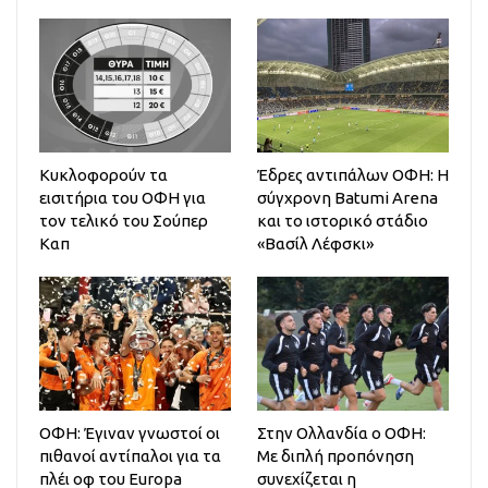
Κυκλοφορούν τα
Έδρες αντιπάλων ΟΦΗ: Η
εισιτήρια του ΟΦΗ για
σύγχρονη Batumi Arena
τον τελικό του Σούπερ
και το ιστορικό στάδιο
Καπ
«Βασίλ Λέφσκι»
ΟΦΗ: Έγιναν γνωστοί οι
Στην Ολλανδία ο ΟΦΗ:
πιθανοί αντίπαλοι για τα
Mε διπλή προπόνηση
πλέι οφ του Europa
συνεχίζεται η