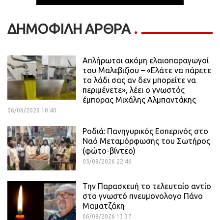
ΔΗΜΟΦΙΛΗ ΑΡΘΡΑ
Απλήρωτοι ακόμη ελαιοπαραγωγοί
του Μαλεβιζίου – «Ελάτε να πάρετε
το λάδι σας αν δεν μπορείτε να
περιμένετε», λέει ο γνωστός
έμπορας Μιχάλης Αλμπαντάκης
06/08/2026 10:40
Ροδιά: Πανηγυρικός Εσπερινός στο
Ναό Μεταμόρφωσης του Σωτήρος
(φώτο-βίντεο)
05/08/2026 22:46
Την Παρασκευή το τελευταίο αντίο
στο γνωστό πνευμονολογο Πάνο
Μαματζάκη
06/08/2026 13:37