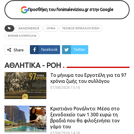
Προσθήκη του fonimaleviziou.gr στην Google
ΚΑΛΕΣΜΕΝΟΣ
ΟΥΦΑ
ΤΕΛΙΚΟΣ ΚΥΠΕΛΛΟΥ ΕΠΣΗ
ΦΡΑΝΚ ΛΟΥΝΤΟΛΦ
Facebook
Twitter
Share
ΑΘΛΗΤΙΚΆ - ΡΟΗ
Το μήνυμα του Εργοτέλη για τα 97
χρόνια ζωής του συλλόγου
07/08/2026 15:10
Κριστιάνο Ρονάλντο: Μέσα στο
ξενοδοχείο των 1.300 ευρώ τη
βραδιά που θα φιλοξενήσει τον
γάμο του
07/08/2026 14:26