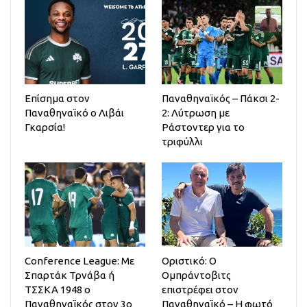
Επίσημα στον
Παναθηναϊκός – Πάκσι 2-
Παναθηναϊκό ο Λιβάι
2: Λύτρωση με
Γκαρσία!
Ράστοντερ για το
τριφύλλι
Conference League: Με
Οριστικό: Ο
Σπαρτάκ Τρνάβα ή
Ομπράντοβιτς
ΤΣΣΚΑ 1948 ο
επιστρέφει στον
Παναθηναϊκός στον 3ο
Παναθηναϊκό – Η φωτό