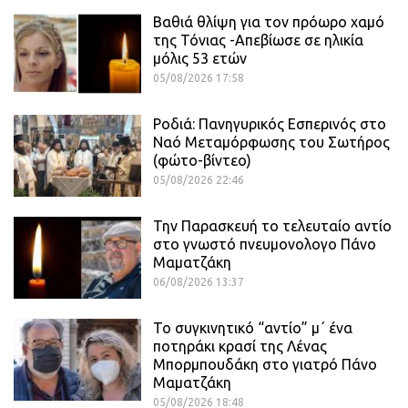
Βαθιά θλίψη για τον πρόωρο χαμό
της Τόνιας -Απεβίωσε σε ηλικία
μόλις 53 ετών
05/08/2026 17:58
Ροδιά: Πανηγυρικός Εσπερινός στο
Ναό Μεταμόρφωσης του Σωτήρος
(φώτο-βίντεο)
05/08/2026 22:46
Την Παρασκευή το τελευταίο αντίο
στο γνωστό πνευμονολογο Πάνο
Μαματζάκη
06/08/2026 13:37
Το συγκινητικό “αντίο” μ΄ ένα
ποτηράκι κρασί της Λένας
Μπορμπουδάκη στο γιατρό Πάνο
Μαματζάκη
05/08/2026 18:48