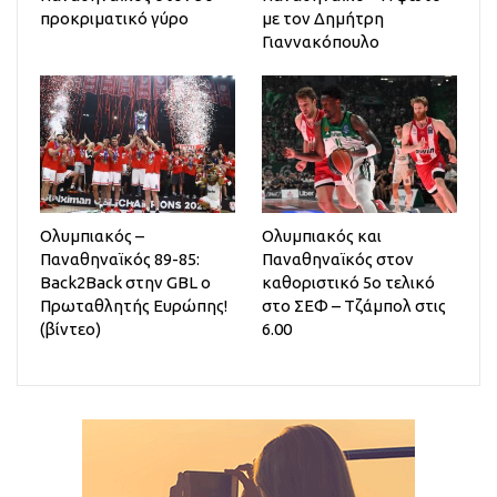
προκριματικό γύρο
με τον Δημήτρη
Γιαννακόπουλο
Ολυμπιακός –
Ολυμπιακός και
Παναθηναϊκός 89-85:
Παναθηναϊκός στον
Back2Back στην GBL ο
καθοριστικό 5ο τελικό
Πρωταθλητής Ευρώπης!
στο ΣΕΦ – Τζάμπολ στις
(βίντεο)
6.00