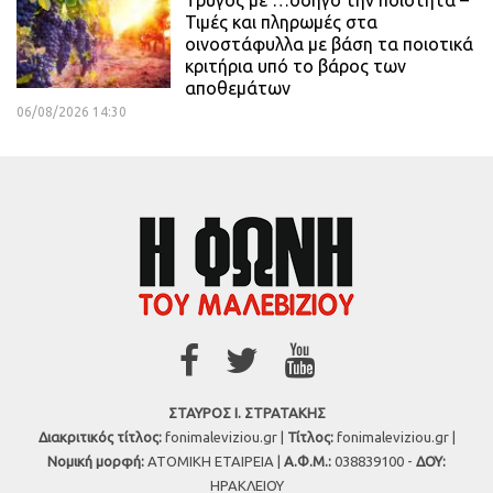
Τρύγος με …οδηγό την ποιότητα –
Τιμές και πληρωμές στα
οινοστάφυλλα με βάση τα ποιοτικά
κριτήρια υπό το βάρος των
αποθεμάτων
06/08/2026 14:30
ΣΤΑΥΡΟΣ Ι. ΣΤΡΑΤΑΚΗΣ
Διακριτικός τίτλος:
fonimaleviziou.gr |
Τίτλος:
fonimaleviziou.gr |
Νομική μορφή:
ΑΤΟΜΙΚΗ ΕΤΑΙΡΕΙΑ |
Α.Φ.Μ.:
038839100 -
ΔΟΥ:
ΗΡΑΚΛΕΙΟΥ