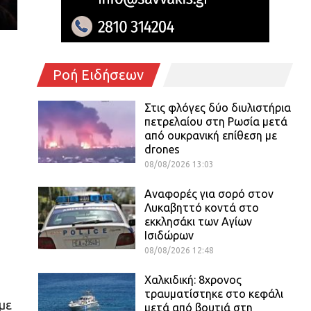
Ροή Ειδήσεων
Στις φλόγες δύο διυλιστήρια
πετρελαίου στη Ρωσία μετά
από ουκρανική επίθεση με
drones
08/08/2026 13:03
Αναφορές για σορό στον
Λυκαβηττό κοντά στο
εκκλησάκι των Αγίων
Ισιδώρων
08/08/2026 12:48
Χαλκιδική: 8χρονος
τραυματίστηκε στο κεφάλι
με
μετά από βουτιά στη