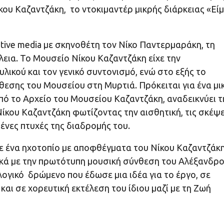
ου Καζαντζάκη, το ντοκιμαντέρ μικρής διάρκειας «Είμ
tive media με σκηνοθέτη τον Νίκο Παντερμαράκη, τη
λεια. Το Μουσείο Νίκου Καζαντζάκη είχε την
υλικού και τον γενικό συντονισμό, ενώ στο εξής το
θεσης του Μουσείου στη Μυρτιά. Πρόκειται για ένα μι
πό το Αρχείο του Μουσείου Καζαντζάκη, αναδεικνύει τ
ίκου Καζαντζάκη φωτίζοντας την αισθητική, τις σκέψε
ένες πτυχές της διαδρομής του.
ε ένα ηχοτοπίο με αποφθέγματα του Νίκου Καζαντζάκ
ικά με την πρωτότυπη μουσική σύνθεση του Αλέξανδρ
ογικό δρώμενο που έδωσε μια ιδέα για το έργο, σε
ι σε χορευτική εκτέλεση του ίδιου μαζί με τη Ζωή