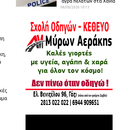
άγρα πελατών στα Χανιά
08/08/2026 10:13
πη
κη,
ύ
κές
μμα