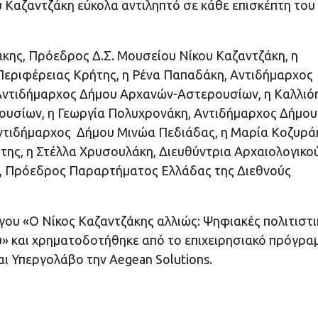
υ Καζαντζάκη εύκολα αντιληπτό σε κάθε επισκέπτη του
ης, Πρόεδρος Δ.Σ. Μουσείου Νίκου Καζαντζάκη, η
Περιφέρειας Κρήτης, η Ρένα Παπαδάκη, Αντιδήμαρχος
 Αντιδήμαρχος Δήμου Αρχανών-Αστερουσίων, η Καλλιό
υσίων, η Γεωργία Πολυχρονάκη, Αντιδήμαρχος Δήμου
Αντιδήμαρχος Δήμου Μινώα Πεδιάδας, η Μαρία Κοζυρά
της, η Στέλλα Χρυσουλάκη, Διευθύντρια Αρχαιολογικο
, Πρόεδρος Παραρτήματος Ελλάδας της Διεθνούς
γου «Ο Νίκος Καζαντζάκης αλλιώς: Ψηφιακές πολιτιστι
υ» και χρηματοδοτήθηκε από το επιχειρησιακό πρόγρα
ι Υπεργολάβο την Aegean Solutions.