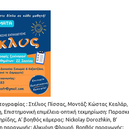
ογραφίας : Στέλιος Πίσσας, Μοντάζ: Κώστας Κεαλάρ,
, Επιστημονική επιμέλεια-οπτική τεκμηρίωση: Παρασκ
ίδης, Α’ βοηθός κάμερας: Nickolay Dorozhkin, Β’
η παραγωγής: Αλκυόνη Φλουρή, Βοηθός παραγωγής: