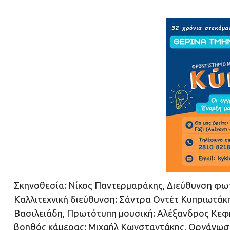
Σκηνοθεσία: Νίκος Παντερμαράκης, Διεύθυνση φωτ
Καλλιτεχνική διεύθυνση: Σάντρα Οντέτ Κυπριωτάκη
Βασιλειάδη, Πρωτότυπη μουσική: Αλέξανδρος Κεφηρ
βοηθός κάμερας: Μιχαήλ Κωνσταντάκης, Οργάνωσ