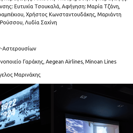
νσης: Ευτυχία Τσουκαλά, Αφήγηση: Μαρία Τζάνη,
ραμπέκιου, Χρήστος Κωνσταντουδάκης, Μαριάντη
Ρούσσου, Λυδία Σαχίνη
ών-Αστερουσίων
ποιείο Γαράκης, Aegean Airlines, Minoan Lines
γελος Μαρινάκης