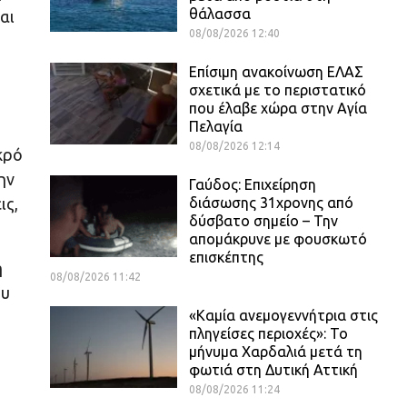
θάλασσα
αι
08/08/2026 12:40
Επίσιμη ανακοίνωση ΕΛΑΣ
σχετικά με το περιστατικό
που έλαβε χώρα στην Αγία
Πελαγία
08/08/2026 12:14
κρό
ην
Γαύδος: Επιχείρηση
διάσωσης 31χρονης από
ις,
δύσβατο σημείο – Την
απομάκρυνε με φουσκωτό
επισκέπτης
η
08/08/2026 11:42
ου
«Καμία ανεμογεννήτρια στις
πληγείσες περιοχές»: Το
μήνυμα Χαρδαλιά μετά τη
φωτιά στη Δυτική Αττική
08/08/2026 11:24