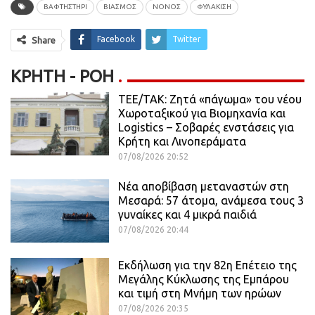
ΒΑΦΤΗΣΤΗΡΙ
ΒΙΑΣΜΟΣ
ΝΟΝΟΣ
ΦΥΛΆΚΙΣΗ
Facebook
Twitter
Share
ΚΡΉΤΗ - ΡΟΗ
ΤΕΕ/ΤΑΚ: Ζητά «πάγωμα» του νέου
Χωροταξικού για Βιομηχανία και
Logistics – Σοβαρές ενστάσεις για
Κρήτη και Λινοπεράματα
07/08/2026 20:52
Νέα αποβίβαση μεταναστών στη
Μεσαρά: 57 άτομα, ανάμεσα τους 3
γυναίκες και 4 μικρά παιδιά
07/08/2026 20:44
Εκδήλωση για την 82η Επέτειο της
Μεγάλης Κύκλωσης της Εμπάρου
και τιμή στη Μνήμη των ηρώων
07/08/2026 20:35