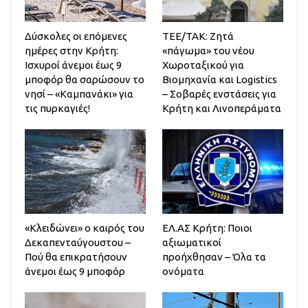
Δύσκολες οι επόμενες
ΤΕΕ/ΤΑΚ: Ζητά
ημέρες στην Κρήτη:
«πάγωμα» του νέου
Ισχυροί άνεμοι έως 9
Χωροταξικού για
μποφόρ θα σαρώσουν το
Βιομηχανία και Logistics
νησί – «Καμπανάκι» για
– Σοβαρές ενστάσεις για
τις πυρκαγιές!
Κρήτη και Λινοπεράματα
«Κλειδώνει» ο καιρός του
ΕΛ.ΑΣ Κρήτη: Ποιοι
Δεκαπενταύγουστου –
αξιωματικοί
Πού θα επικρατήσουν
προήχθησαν – Όλα τα
άνεμοι έως 9 μποφόρ
ονόματα