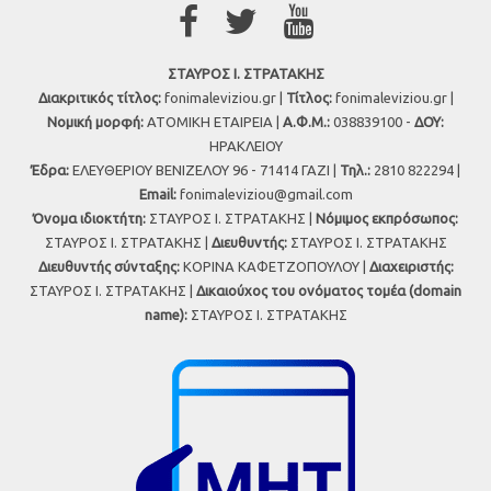
ΣΤΑΥΡΟΣ Ι. ΣΤΡΑΤΑΚΗΣ
Διακριτικός τίτλος:
fonimaleviziou.gr |
Τίτλος:
fonimaleviziou.gr |
Νομική μορφή:
ΑΤΟΜΙΚΗ ΕΤΑΙΡΕΙΑ |
Α.Φ.Μ.:
038839100 -
ΔΟΥ:
ΗΡΑΚΛΕΙΟΥ
Έδρα:
ΕΛΕΥΘΕΡΙΟΥ ΒΕΝΙΖΕΛΟΥ 96 - 71414 ΓΑΖΙ |
Τηλ.:
2810 822294 |
Εmail:
fonimaleviziou@gmail.com
Όνομα ιδιοκτήτη:
ΣΤΑΥΡΟΣ Ι. ΣΤΡΑΤΑΚΗΣ |
Νόμιμος εκπρόσωπος:
ΣΤΑΥΡΟΣ Ι. ΣΤΡΑΤΑΚΗΣ |
Διευθυντής:
ΣΤΑΥΡΟΣ Ι. ΣΤΡΑΤΑΚΗΣ
Διευθυντής σύνταξης:
ΚΟΡΙΝΑ ΚΑΦΕΤΖΟΠΟΥΛΟΥ |
Διαχειριστής:
ΣΤΑΥΡΟΣ Ι. ΣΤΡΑΤΑΚΗΣ |
Δικαιούχος του ονόματος τομέα (domain
name):
ΣΤΑΥΡΟΣ Ι. ΣΤΡΑΤΑΚΗΣ