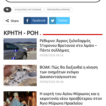
ΘΟΔΩΡΗΣ ΖΑΓΟΡΑΚΗΣ
ΠΕΡΙΦΕΡΕΙΑ ΚΡΗΤΗΣ
Facebook
Twitter
Share
ΚΡΉΤΗ - ΡΟΗ
Ρέθυμνο: Άγριος ξυλοδαρμός
51χρονου Βρετανού στο λιμάνι –
Πέντε συλλήψεις
09/08/2026 08:56
ΒΟΑΚ: Πώς θα διεξαχθεί η κίνηση
των οχημάτων ενόψει
Δεκαπενταύγουστου
09/08/2026 08:44
Η εορτή του Αγίου Μύρωνος και η
χειροτονία νέου πρεσβύτερου στον
Άγιο Μύρωνα Ηρακλείου