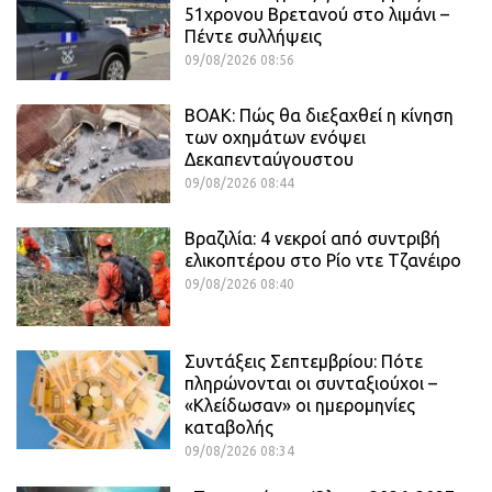
51χρονου Βρετανού στο λιμάνι –
Πέντε συλλήψεις
09/08/2026 08:56
ΒΟΑΚ: Πώς θα διεξαχθεί η κίνηση
των οχημάτων ενόψει
Δεκαπενταύγουστου
09/08/2026 08:44
Βραζιλία: 4 νεκροί από συντριβή
ελικοπτέρου στο Ρίο ντε Τζανέιρο
09/08/2026 08:40
Συντάξεις Σεπτεμβρίου: Πότε
πληρώνονται οι συνταξιούχοι –
«Κλείδωσαν» οι ημερομηνίες
καταβολής
09/08/2026 08:34