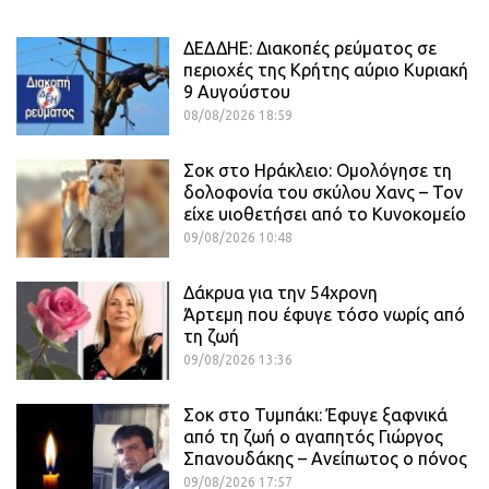
ΔΕΔΔΗΕ: Διακοπές ρεύματος σε
περιοχές της Κρήτης αύριο Κυριακή
9 Αυγούστου
08/08/2026 18:59
Σοκ στο Ηράκλειο: Ομολόγησε τη
δολοφονία του σκύλου Χανς – Τον
είχε υιοθετήσει από το Κυνοκομείο
09/08/2026 10:48
Δάκρυα για την 54χρονη
Άρτεμη που έφυγε τόσο νωρίς από
τη ζωή
09/08/2026 13:36
Σοκ στο Τυμπάκι: Έφυγε ξαφνικά
από τη ζωή ο αγαπητός Γιώργος
Σπανουδάκης – Ανείπωτος ο πόνος
09/08/2026 17:57