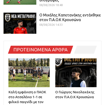
υπογραφές
08/08/2026 18:48
O Mιχάλης Καπετανάκης εντάχθηκε
στον Π.Α.Ο.Κ Κρουσώνα
08/08/2026 14:33
ΠΡΟΤΕΙΝΟΜΕΝΑ ΑΡΘΡΑ
Καλή εμφάνιση ο ΠΑΟΚ
O Γιώργος Νικολακάκης
στο Ατσαλένιο 1-1 σε
στον Π.Α.Ο.Κ Κρουσώνα
φιλικό παιγνίδι με τον