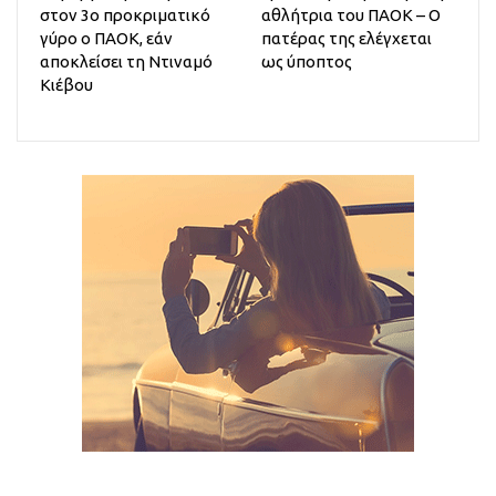
στον 3ο προκριματικό
αθλήτρια του ΠΑΟΚ – Ο
γύρο ο ΠΑΟΚ, εάν
πατέρας της ελέγχεται
αποκλείσει τη Ντιναμό
ως ύποπτος
Κιέβου