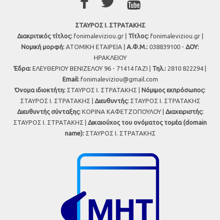
ΣΤΑΥΡΟΣ Ι. ΣΤΡΑΤΑΚΗΣ
Διακριτικός τίτλος:
fonimaleviziou.gr |
Τίτλος:
fonimaleviziou.gr |
Νομική μορφή:
ΑΤΟΜΙΚΗ ΕΤΑΙΡΕΙΑ |
Α.Φ.Μ.:
038839100 -
ΔΟΥ:
ΗΡΑΚΛΕΙΟΥ
Έδρα:
ΕΛΕΥΘΕΡΙΟΥ ΒΕΝΙΖΕΛΟΥ 96 - 71414 ΓΑΖΙ |
Τηλ.:
2810 822294 |
Εmail:
fonimaleviziou@gmail.com
Όνομα ιδιοκτήτη:
ΣΤΑΥΡΟΣ Ι. ΣΤΡΑΤΑΚΗΣ |
Νόμιμος εκπρόσωπος:
ΣΤΑΥΡΟΣ Ι. ΣΤΡΑΤΑΚΗΣ |
Διευθυντής:
ΣΤΑΥΡΟΣ Ι. ΣΤΡΑΤΑΚΗΣ
Διευθυντής σύνταξης:
ΚΟΡΙΝΑ ΚΑΦΕΤΖΟΠΟΥΛΟΥ |
Διαχειριστής:
ΣΤΑΥΡΟΣ Ι. ΣΤΡΑΤΑΚΗΣ |
Δικαιούχος του ονόματος τομέα (domain
name):
ΣΤΑΥΡΟΣ Ι. ΣΤΡΑΤΑΚΗΣ