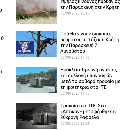
Υψηλός κίνδυνος πυρκαγιάς
την Παρασκευή στην Κρήτη
α
06/08/2026 20:35
Πού θα γίνουν διακοπές
10
ρεύματος σε Γάζι και Κρήτη
την Παρασκευή 7
Αυγούστου
06/08/2026 19:10
Ηράκλειο: Κραυγή αγωνίας
υ
και συλλογή υπογραφών
μετά το σοβαρό τροχαίο με
τη φοιτήτρια στο ΙΤΕ
06/08/2026 19:06
Τροχαίο στο ΙΤΕ: Στο
«Αττικόν» μεταφέρθηκε η
20χρονη Ραφαέλα
06/08/2026 18:33