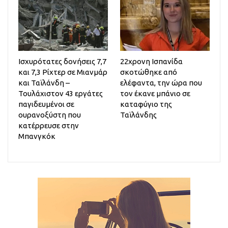
Ισχυρότατες δονήσεις 7,7
22χρονη Ισπανίδα
και 7,3 Ρίχτερ σε Μιανμάρ
σκοτώθηκε από
και Ταϊλάνδη –
ελέφαντα, την ώρα που
Τουλάχιστον 43 εργάτες
τον έκανε μπάνιο σε
παγιδευμένοι σε
καταφύγιο της
ουρανοξύστη που
Ταϊλάνδης
κατέρρευσε στην
Μπανγκόκ