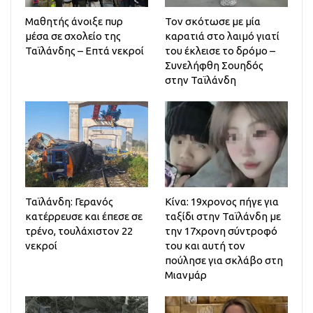
Μαθητής άνοιξε πυρ
Τον σκότωσε με μία
μέσα σε σχολείο της
καρατιά στο λαιμό γιατί
Ταϊλάνδης – Επτά νεκροί
του έκλεισε το δρόμο –
Συνελήφθη Σουηδός
στην Ταϊλάνδη
Ταϊλάνδη: Γερανός
Κίνα: 19χρονος πήγε για
κατέρρευσε και έπεσε σε
ταξίδι στην Ταϊλάνδη με
τρένο, τουλάχιστον 22
την 17χρονη σύντροφό
νεκροί
του και αυτή τον
πούλησε για σκλάβο στη
Μιανμάρ