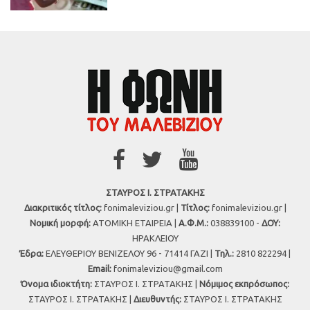
ΣΤΑΥΡΟΣ Ι. ΣΤΡΑΤΑΚΗΣ
Διακριτικός τίτλος:
fonimaleviziou.gr |
Τίτλος:
fonimaleviziou.gr |
Νομική μορφή:
ΑΤΟΜΙΚΗ ΕΤΑΙΡΕΙΑ |
Α.Φ.Μ.:
038839100 -
ΔΟΥ:
ΗΡΑΚΛΕΙΟΥ
Έδρα:
ΕΛΕΥΘΕΡΙΟΥ ΒΕΝΙΖΕΛΟΥ 96 - 71414 ΓΑΖΙ |
Τηλ.:
2810 822294 |
Εmail:
fonimaleviziou@gmail.com
Όνομα ιδιοκτήτη:
ΣΤΑΥΡΟΣ Ι. ΣΤΡΑΤΑΚΗΣ |
Νόμιμος εκπρόσωπος:
ΣΤΑΥΡΟΣ Ι. ΣΤΡΑΤΑΚΗΣ |
Διευθυντής:
ΣΤΑΥΡΟΣ Ι. ΣΤΡΑΤΑΚΗΣ