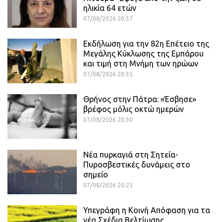
ηλικία 64 ετών
07/08/2026 20:37
Εκδήλωση για την 82η Επέτειο της
Μεγάλης Κύκλωσης της Εμπάρου
και τιμή στη Μνήμη των ηρώων
07/08/2026 20:35
Θρήνος στην Πάτρα: «Έσβησε»
βρέφος μόλις οκτώ ημερών
07/08/2026 20:30
Νέα πυρκαγιά στη Σητεία-
Πυροσβεστικές δυνάμεις στο
σημείο
07/08/2026 20:25
Υπεγράφη η Κοινή Απόφαση για τα
νέα Σχέδια Βελτίωσης