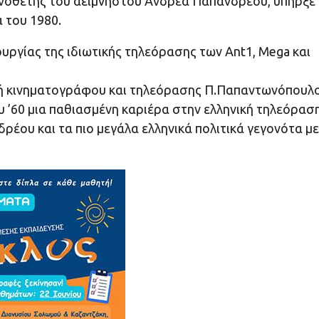
ηνοθέτης του αείμνηστου Ανδρέα Παπανδρέου, υπήρξε
 του 1980.
υργίας της ιδιωτικής τηλεόρασης των Ant1, Mega και
λή κινηματογράφου και τηλεόρασης Π.Παπαντωνόπουλο
υ ’60 μια παθιασμένη καριέρα στην ελληνική τηλεόρασ
έου και τα πιο μεγάλα ελληνικά πολιτικά γεγονότα με