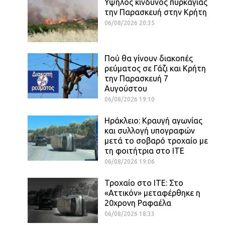
Υψηλός κίνδυνος πυρκαγιάς
την Παρασκευή στην Κρήτη
06/08/2026 20:35
Πού θα γίνουν διακοπές
ρεύματος σε Γάζι και Κρήτη
την Παρασκευή 7
Αυγούστου
06/08/2026 19:10
Ηράκλειο: Κραυγή αγωνίας
και συλλογή υπογραφών
μετά το σοβαρό τροχαίο με
τη φοιτήτρια στο ΙΤΕ
06/08/2026 19:06
Τροχαίο στο ΙΤΕ: Στο
«Αττικόν» μεταφέρθηκε η
20χρονη Ραφαέλα
06/08/2026 18:33