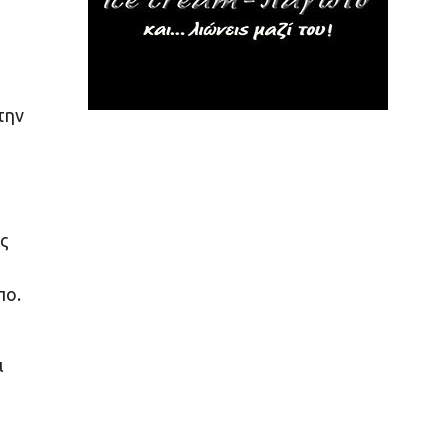
την
ς
πο.
ι