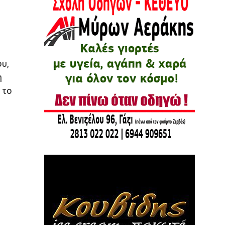
υ,
η
 το