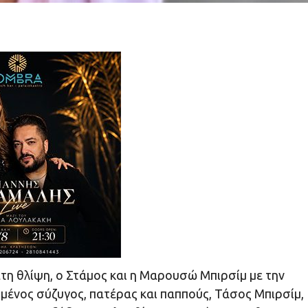
τη θλίψη, ο Στάμος και η Μαρουσώ Μπιρσίμ με την
ημένος σύζυγος, πατέρας και παππούς, Τάσος Μπιρσίμ,