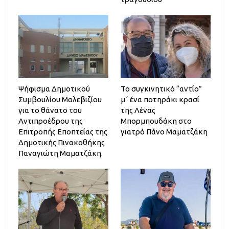
Ψήφισμα Δημοτικού
Το συγκινητικό “αντίο”
Συμβουλίου Μαλεβιζίου
μ΄ ένα ποτηράκι κρασί
για το θάνατο του
της Λένας
Αντιπροέδρου της
Μπορμπουδάκη στο
Επιτροπής Εποπτείας της
γιατρό Πάνο Μαματζάκη
Δημοτικής Πινακοθήκης
Παναγιώτη Μαματζάκη.