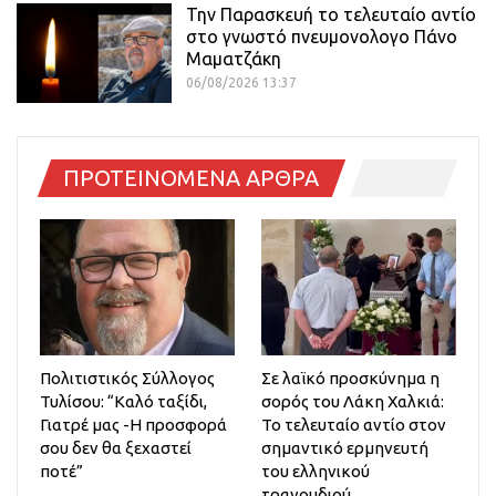
Την Παρασκευή το τελευταίο αντίο
στο γνωστό πνευμονολογο Πάνο
Μαματζάκη
06/08/2026 13:37
ΠΡΟΤΕΙΝΟΜΕΝΑ ΑΡΘΡΑ
Πολιτιστικός Σύλλογος
Σε λαϊκό προσκύνημα η
Τυλίσου: “Καλό ταξίδι,
σορός του Λάκη Χαλκιά:
Γιατρέ μας -Η προσφορά
Το τελευταίο αντίο στον
σου δεν θα ξεχαστεί
σημαντικό ερμηνευτή
ποτέ”
του ελληνικού
τραγουδιού