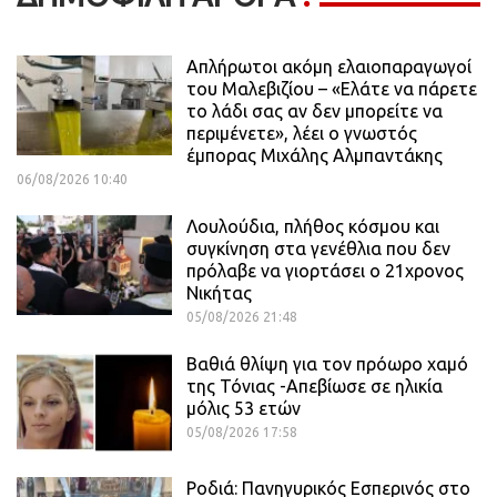
Απλήρωτοι ακόμη ελαιοπαραγωγοί
του Μαλεβιζίου – «Ελάτε να πάρετε
το λάδι σας αν δεν μπορείτε να
περιμένετε», λέει ο γνωστός
έμπορας Μιχάλης Αλμπαντάκης
06/08/2026 10:40
Λουλούδια, πλήθος κόσμου και
συγκίνηση στα γενέθλια που δεν
πρόλαβε να γιορτάσει ο 21χρονος
Νικήτας
05/08/2026 21:48
Βαθιά θλίψη για τον πρόωρο χαμό
της Τόνιας -Απεβίωσε σε ηλικία
μόλις 53 ετών
05/08/2026 17:58
Ροδιά: Πανηγυρικός Εσπερινός στο