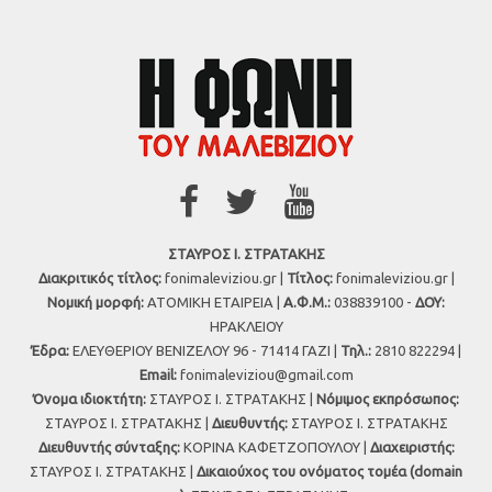
ΣΤΑΥΡΟΣ Ι. ΣΤΡΑΤΑΚΗΣ
Διακριτικός τίτλος:
fonimaleviziou.gr |
Τίτλος:
fonimaleviziou.gr |
Νομική μορφή:
ΑΤΟΜΙΚΗ ΕΤΑΙΡΕΙΑ |
Α.Φ.Μ.:
038839100 -
ΔΟΥ:
ΗΡΑΚΛΕΙΟΥ
Έδρα:
ΕΛΕΥΘΕΡΙΟΥ ΒΕΝΙΖΕΛΟΥ 96 - 71414 ΓΑΖΙ |
Τηλ.:
2810 822294 |
Εmail:
fonimaleviziou@gmail.com
Όνομα ιδιοκτήτη:
ΣΤΑΥΡΟΣ Ι. ΣΤΡΑΤΑΚΗΣ |
Νόμιμος εκπρόσωπος:
ΣΤΑΥΡΟΣ Ι. ΣΤΡΑΤΑΚΗΣ |
Διευθυντής:
ΣΤΑΥΡΟΣ Ι. ΣΤΡΑΤΑΚΗΣ
Διευθυντής σύνταξης:
ΚΟΡΙΝΑ ΚΑΦΕΤΖΟΠΟΥΛΟΥ |
Διαχειριστής:
ΣΤΑΥΡΟΣ Ι. ΣΤΡΑΤΑΚΗΣ |
Δικαιούχος του ονόματος τομέα (domain