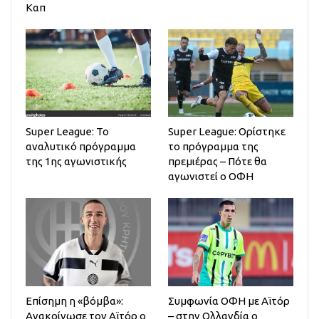
Καπ
Super League: Το
Super League: Ορίστηκε
αναλυτικό πρόγραμμα
το πρόγραμμα της
της 1ης αγωνιστικής
πρεμιέρας – Πότε θα
αγωνιστεί ο ΟΦΗ
Επίσημη η «βόμβα»:
Συμφωνία ΟΦΗ με Αϊτόρ
Ανακοίνωσε τον Αϊτόρ ο
– στην Ολλανδία ο