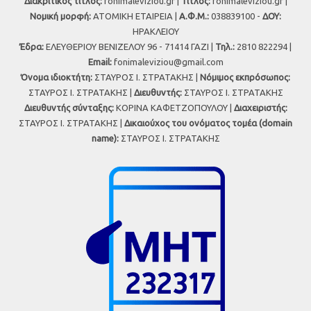
Διακριτικός τίτλος:
fonimaleviziou.gr |
Τίτλος:
fonimaleviziou.gr |
Νομική μορφή:
ΑΤΟΜΙΚΗ ΕΤΑΙΡΕΙΑ |
Α.Φ.Μ.:
038839100 -
ΔΟΥ:
ΗΡΑΚΛΕΙΟΥ
Έδρα:
ΕΛΕΥΘΕΡΙΟΥ ΒΕΝΙΖΕΛΟΥ 96 - 71414 ΓΑΖΙ |
Τηλ.:
2810 822294 |
Εmail:
fonimaleviziou@gmail.com
Όνομα ιδιοκτήτη:
ΣΤΑΥΡΟΣ Ι. ΣΤΡΑΤΑΚΗΣ |
Νόμιμος εκπρόσωπος:
ΣΤΑΥΡΟΣ Ι. ΣΤΡΑΤΑΚΗΣ |
Διευθυντής:
ΣΤΑΥΡΟΣ Ι. ΣΤΡΑΤΑΚΗΣ
Διευθυντής σύνταξης:
ΚΟΡΙΝΑ ΚΑΦΕΤΖΟΠΟΥΛΟΥ |
Διαχειριστής:
ΣΤΑΥΡΟΣ Ι. ΣΤΡΑΤΑΚΗΣ |
Δικαιούχος του ονόματος τομέα (domain
name):
ΣΤΑΥΡΟΣ Ι. ΣΤΡΑΤΑΚΗΣ