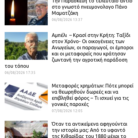
Την Παρασκευή το τελευταίο αντίο
στο γνωστό πνευμονολογο Πάνο
Μαματζάκη
06/08/2026 13:37
Αμπέλι – Κρασί στην Κρήτη: Ταξίδι
στον Χρόνο- Οι οικογένειες των
Ανωγείων, οι παραγωγοί, οι έμποροι
και οι μεταφορείς που κράτησαν
ζωντανή την αγροτική παράδοση
του τόπου
06/08/2026 17:35
Μεταφορές χρημάτων: Πότε μπορεί
να θεωρηθούν δωρεές και να
επιβληθεί φόρος – Τι ισχυεί για τις
γονικές παροχές
07/08/2026 12:05
Όταν τα αντικείμενα αφηγούνται
την ιστορία μας: Από το υφαντό
της Κιθαρίδας του 1880 μέχρι το