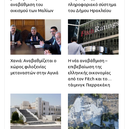
αναβάθμιση του
πληροφοριακό σύστημα
οικισμού των Μαλίων
του Δήμου Ηρακλείου
Χανιά: Αναβαθμίζεται ο
Η νέα αναβάθμιση –
χώρος φιλοξενίας
επιβεβαίωση της
μεταναστών στην Αγυιά
ελληνικής οικονομίας
από τον Fitch και το…
τάιμινγκ Πιερρακάκη