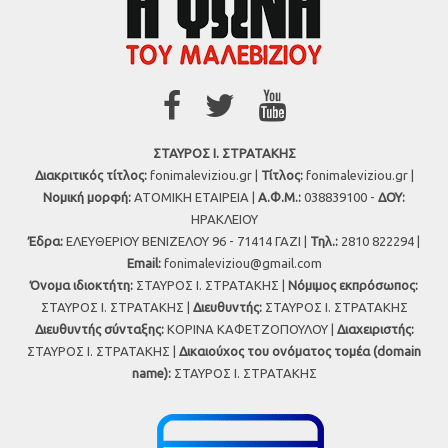
ΣΤΑΥΡΟΣ Ι. ΣΤΡΑΤΑΚΗΣ
Διακριτικός τίτλος:
fonimaleviziou.gr |
Τίτλος:
fonimaleviziou.gr |
Νομική μορφή:
ΑΤΟΜΙΚΗ ΕΤΑΙΡΕΙΑ |
Α.Φ.Μ.:
038839100 -
ΔΟΥ:
ΗΡΑΚΛΕΙΟΥ
Έδρα:
ΕΛΕΥΘΕΡΙΟΥ ΒΕΝΙΖΕΛΟΥ 96 - 71414 ΓΑΖΙ |
Τηλ.:
2810 822294 |
Εmail:
fonimaleviziou@gmail.com
Όνομα ιδιοκτήτη:
ΣΤΑΥΡΟΣ Ι. ΣΤΡΑΤΑΚΗΣ |
Νόμιμος εκπρόσωπος:
ΣΤΑΥΡΟΣ Ι. ΣΤΡΑΤΑΚΗΣ |
Διευθυντής:
ΣΤΑΥΡΟΣ Ι. ΣΤΡΑΤΑΚΗΣ
Διευθυντής σύνταξης:
ΚΟΡΙΝΑ ΚΑΦΕΤΖΟΠΟΥΛΟΥ |
Διαχειριστής:
ΣΤΑΥΡΟΣ Ι. ΣΤΡΑΤΑΚΗΣ |
Δικαιούχος του ονόματος τομέα (domain
name):
ΣΤΑΥΡΟΣ Ι. ΣΤΡΑΤΑΚΗΣ