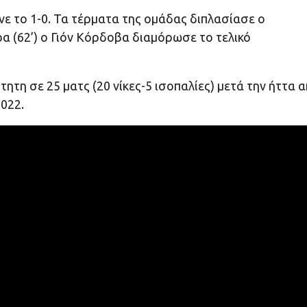
ανε το 1-0. Τα τέρματα της ομάδας διπλασίασε ο
α (62’) ο Γιόν Κόρδοβα διαμόρωσε το τελικό
ττητη σε 25 ματς (20 νίκες-5 ισοπαλίες) μετά την ήττα 
022.