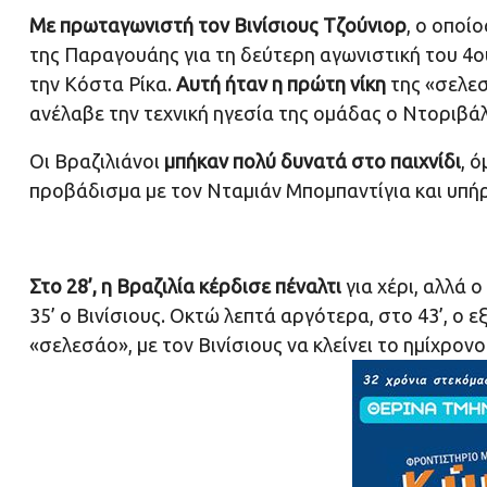
Με πρωταγωνιστή τον Βινίσιους Τζούνιορ
, ο οποί
της Παραγουάης για τη δεύτερη αγωνιστική του 4ο
την Κόστα Ρίκα.
Αυτή ήταν η πρώτη νίκη
της «σελεσ
ανέλαβε την τεχνική ηγεσία της ομάδας ο Ντοριβάλ
Οι Βραζιλιάνοι
μπήκαν πολύ δυνατά στο παιχνίδι
, 
προβάδισμα με τον Νταμιάν Μπομπαντίγια και υπήρ
Στο 28’, η Βραζιλία κέρδισε πέναλτι
για χέρι, αλλά 
35’ ο Βινίσιους. Οκτώ λεπτά αργότερα, στο 43’, ο 
«σελεσάο», με τον Βινίσιους να κλείνει το ημίχρον