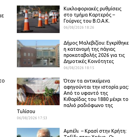
1
Κυκλοφοριακές ρυθμίσεις
στο τμήμα Καρτερός –
με
Γούρνες του Β.Ο.Α.Κ.
06/08/2026 18:26
Δήμος Μαλεβιζίου: Εγκρίθηκε
η κατανομή της πάγιας
προκαταβολής 2026 για τις
Δημοτικές Κοινότητες
06/08/2026 18:15
το
Όταν τα αντικείμενα
αφηγούνται την ιστορία μας:
Από το υφαντό της
Κιθαρίδας του 1880 μέχρι το
παλιό ραδιόφωνο της
Τυλίσου
06/08/2026 17:53
Αμπέλι – Κρασί στην Κρήτη:
Ταξίδι στον Χρόνο- Οι