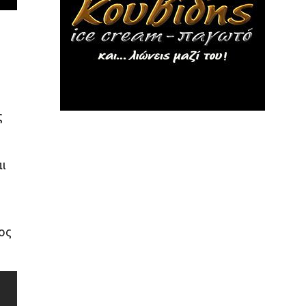
ς
αι
ος