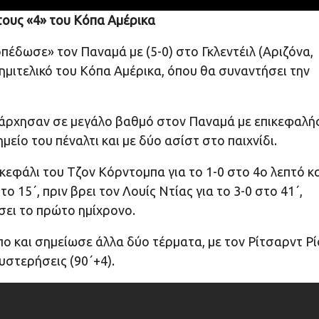
τους «4» του Κόπα Αμέρικα
πέδωσε» τον Παναμά με (5-0) στο Γκλεντέιλ (Αριζόνα,
ημιτελικό του Κόπα Αμέρικα, όπου θα συναντήσει την
υριάρχησαν σε μεγάλο βαθμό στον Παναμά με επικεφαλή
μείο του πέναλτι και με δύο ασίστ στο παιχνίδι.
κεφάλι του Τζον Κόρντομπα για το 1-0 στο 4ο λεπτό κ
 15΄, πριν βρει τον Λουίς Ντίας για το 3-0 στο 41΄,
σει το πρώτο ημίχρονο.
πο και σημείωσε άλλα δύο τέρματα, με τον Ρίτσαρντ Ρί
υστερήσεις (90΄+4).