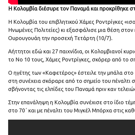
Η Κολομβία διέσυρε τον Παναμά και προκρίθηκε σ
Η Κολομβία του επιβλητικού Χάμες Ροντρίγκες «ισο
Ηνωμένες Πολιτείες) κι εξασφάλισε μια θέση στον 
Ουρουγουάη την προσεχή Τετάρτη (10/7).
Αήττητοι εδώ και 27 παιχνίδια, οι Κολομβιανοί κ
το Νο 10 τους, Χάμες Ροντρίγκες, σκόρερ από το ση
Ο ηγέτης των «Καφετέρος» έστειλε την μπάλα στο 
στη συνέχεια σκόραρε από το σημείο του πέναλτι στο
σβήνοντας τις ελπίδες του Παναμά πριν καν τελειώ
Στην επανάληψη η Κολομβία συνέχισε στο ίδιο τέμ
στο 70΄ και με πέναλτι του Μιγκέλ Μπόρχα στις καθ