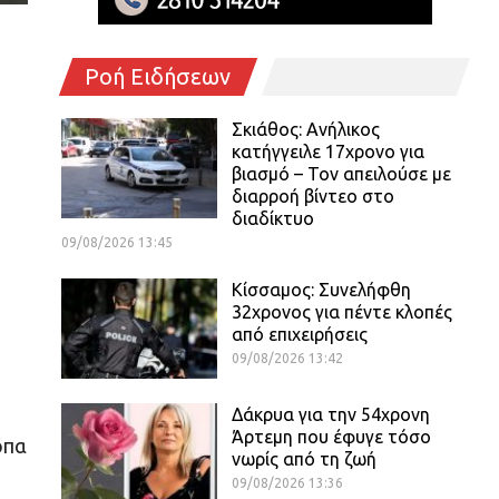
Ροή Ειδήσεων
Σκιάθος: Ανήλικος
κατήγγειλε 17χρονο για
βιασμό – Τον απειλούσε με
διαρροή βίντεο στο
διαδίκτυο
09/08/2026 13:45
Κίσσαμος: Συνελήφθη
32χρονος για πέντε κλοπές
από επιχειρήσεις
09/08/2026 13:42
Δάκρυα για την 54χρονη
Άρτεμη που έφυγε τόσο
όπα
νωρίς από τη ζωή
09/08/2026 13:36