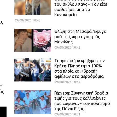
του σκύλου Χανς – Τον είχε
υιοθετήσει από το
Κυνοκομείο
09/08/2026 10:48
υ,
Θλίψη στη Μεσαρά: Έφυγε
από τη ζωή ο αγαπητός
Μανώλης
09/08/2026 10:42
Τουριστική «έκρηξη» στην
Κρήτη: Πληρότητα 100%
στα πλοία και «βροχή»
αφίξεων στα αεροδρόμια
09/08/2026 10:37
ε»
ώς
Γέργερη: Συγκινητική βραδιά
τιμής για τους καλλιτέχνες
που «ύφαναν» τον πολιτισμό
της Πάνω Ρίζας
09/08/2026 10:31