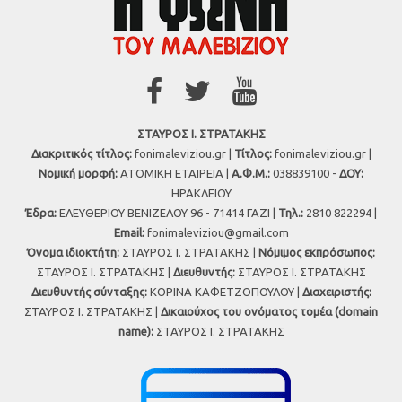
ΣΤΑΥΡΟΣ Ι. ΣΤΡΑΤΑΚΗΣ
Διακριτικός τίτλος:
fonimaleviziou.gr |
Τίτλος:
fonimaleviziou.gr |
Νομική μορφή:
ΑΤΟΜΙΚΗ ΕΤΑΙΡΕΙΑ |
Α.Φ.Μ.:
038839100 -
ΔΟΥ:
ΗΡΑΚΛΕΙΟΥ
Έδρα:
ΕΛΕΥΘΕΡΙΟΥ ΒΕΝΙΖΕΛΟΥ 96 - 71414 ΓΑΖΙ |
Τηλ.:
2810 822294 |
Εmail:
fonimaleviziou@gmail.com
Όνομα ιδιοκτήτη:
ΣΤΑΥΡΟΣ Ι. ΣΤΡΑΤΑΚΗΣ |
Νόμιμος εκπρόσωπος:
ΣΤΑΥΡΟΣ Ι. ΣΤΡΑΤΑΚΗΣ |
Διευθυντής:
ΣΤΑΥΡΟΣ Ι. ΣΤΡΑΤΑΚΗΣ
Διευθυντής σύνταξης:
ΚΟΡΙΝΑ ΚΑΦΕΤΖΟΠΟΥΛΟΥ |
Διαχειριστής:
ΣΤΑΥΡΟΣ Ι. ΣΤΡΑΤΑΚΗΣ |
Δικαιούχος του ονόματος τομέα (domain
name):
ΣΤΑΥΡΟΣ Ι. ΣΤΡΑΤΑΚΗΣ