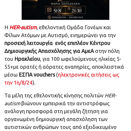
Η
HER
-autism
,
εθελοντική Oμάδα Γονέων και
Φίλων Ατόμων με Αυτισμό, ενημερώνει για την
προσεχή λειτουργία ενός επιπλέον Κέντρου
Δημιουργικής Απασχόλησης για ΑμεΑ
στην πόλη
του
Ηρακλείου
, για 100 ωφελούμενους ηλικίας 5-
55+με ορατές ή αόρατες αναπηρίες, αποκλειστικά
μέσω
ΕΣΠΑ
vouchers
(
ηλεκτρονικές αιτήσεις ως
την 1η/8/24
).
Τα μέλη της εθελοντικής κίνησης πολιτών
HER
-
autism
βιώνουν εμπειρικά την αντιστρόφως
ανάλογη προσφορά στη μεγάλη ζήτηση για
οργανωμένη δημιουργική απασχόληση των
αυτιστικών ανθρώπων τους από εξειδικευμένο