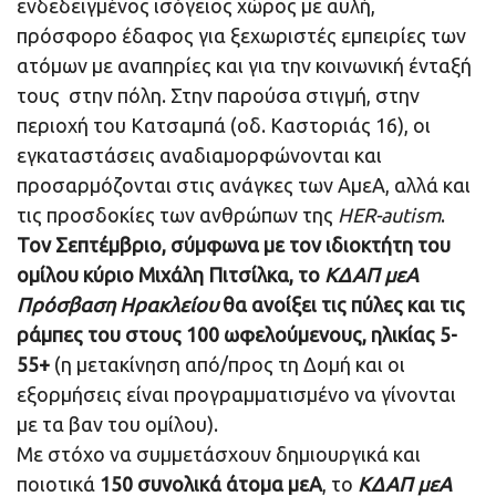
ενδεδειγμένος ισόγειος χώρος με αυλή,
πρόσφορο έδαφος για ξεχωριστές εμπειρίες των
ατόμων με αναπηρίες και για την κοινωνική ένταξή
τους στην πόλη. Στην παρούσα στιγμή, στην
περιοχή του Κατσαμπά (οδ. Καστοριάς 16), οι
εγκαταστάσεις αναδιαμορφώνονται και
προσαρμόζονται στις ανάγκες των ΑμεΑ, αλλά και
τις προσδοκίες των ανθρώπων της
HER
-autism
.
Τον Σεπτέμβριο, σύμφωνα με τον ιδιοκτήτη του
ομίλου κύριο Μιχάλη Πιτσίλκα, το
ΚΔΑΠ μεΑ
Πρόσβαση Ηρακλείου
θα ανοίξει τις πύλες και τις
ράμπες του στους 100 ωφελούμενους, ηλικίας 5-
55+
(η μετακίνηση από/προς τη Δομή και οι
εξορμήσεις είναι προγραμματισμένο να γίνονται
με τα βαν του ομίλου).
Με στόχο να συμμετάσχουν δημιουργικά και
ποιοτικά
150 συνολικά άτομα μεΑ
, το
ΚΔΑΠ μεΑ