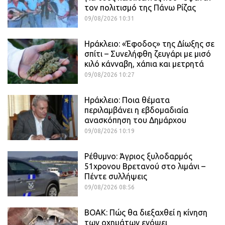
τον πολιτισμό της Πάνω Ρίζας
09/08/2026 10:31
Ηράκλειο: «Έφοδος» της Δίωξης σε
σπίτι – Συνελήφθη ζευγάρι με μισό
κιλό κάνναβη, χάπια και μετρητά
09/08/2026 10:27
Ηράκλειο: Ποια θέματα
περιλαμβάνει η εβδομαδιαία
ανασκόπηση του Δημάρχου
09/08/2026 10:19
Ρέθυμνο: Άγριος ξυλοδαρμός
51χρονου Βρετανού στο λιμάνι –
Πέντε συλλήψεις
09/08/2026 08:56
ΒΟΑΚ: Πώς θα διεξαχθεί η κίνηση
των οχημάτων ενόψει