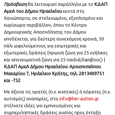
Πρόσβαση
θα λειτουργεί παράλληλα με το
ΚΔΑΠ
A
μεΑ του Δήμου Ηρακλείου
κοντά στη
Χανιώπορτα, σε στελεχωμένο, εξοπλισμένο και
ευρύχωρο περιβάλλον, όπου το Κέντρο
Δημιουργικής Απασχόλησης του Δήμου
υποδέχεται, για δεύτερη συνεχόμενη χρονιά, 50
πάλι ωφελούμενους για εσωτερικές και
εξωτερικές δράσεις (πρωινή ζώνη για 25 ενήλικες
και απογευματινή ζώνη για 25 παιδιά/έφηβους) |
ΚΔΑΠ ΑμεΑ Δήμου Ηρακλείου: Αρχιεπισκόπου
Μακαρίου 7, Ηράκλειο Κρήτης, τηλ. 2813409751
και -752
Με άξονα τις ορατές (π.χ. κινητικές) ή αόρατες (π.χ.
αυτισμός) αναπηρίες, στο
info@her-autism.gr
στέλνετε ιδέες για εμπνευσμένες και
συμπεριληπτικές δράσεις ουσίας προς ένταξη