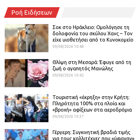
Ροή Ειδήσεων
Σοκ στο Ηράκλειο: Ομολόγησε τη
δολοφονία του σκύλου Χανς – Τον
είχε υιοθετήσει από το Κυνοκομείο
09/08/2026 10:48
Θλίψη στη Μεσαρά: Έφυγε από τη
ζωή ο αγαπητός Μανώλης
09/08/2026 10:42
Τουριστική «έκρηξη» στην Κρήτη:
Πληρότητα 100% στα πλοία και
«βροχή» αφίξεων στα αεροδρόμια
09/08/2026 10:37
Γέργερη: Συγκινητική βραδιά τιμής
για τους καλλιτέχνες που «ύφαναν»