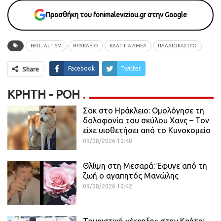
Προσθήκη του fonimaleviziou.gr στην Google
HER - AUTISM
ΗΡΑΚΛΕΙΟ
ΚΔΑΠ ΓΙΑ ΑΜΕΑ
ΠΑΛΑΙΌΚΑΣΤΡΟ
Facebook
Twitter
Share
ΚΡΉΤΗ - ΡΟΗ
Σοκ στο Ηράκλειο: Ομολόγησε τη
δολοφονία του σκύλου Χανς – Τον
είχε υιοθετήσει από το Κυνοκομείο
09/08/2026 10:48
Θλίψη στη Μεσαρά: Έφυγε από τη
ζωή ο αγαπητός Μανώλης
09/08/2026 10:42
Τουριστική «έκρηξη» στην Κρήτη: