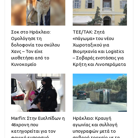
Σοκ στο Ηράκλειο:
ΤΕΕ/ΤΑΚ: Ζητά
Ομολόγησε τη
«πάγωμα» του νέου
δολοφονία του σκύλου
Χωροταξικού για
Χανς – Τον είχε
Βιομηχανία και Logistics
υιοθετήσει από το
– Σοβαρές ενστάσεις για
Κυνοκομείο
Κρήτη και Λινοπεράματα
Marfin: Στην Ευελπίδων η
Ηράκλειο: Κραυγή
46χρονη που
αγωνίας και συλλογή
κατηγορείται για τον
υπογραφών μετά το
φονικό εμπρησμό
σοβαρό τροχαίο με τη