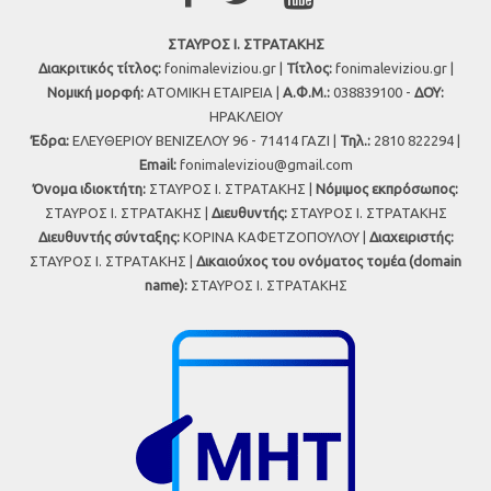
ΣΤΑΥΡΟΣ Ι. ΣΤΡΑΤΑΚΗΣ
Διακριτικός τίτλος:
fonimaleviziou.gr |
Τίτλος:
fonimaleviziou.gr |
Νομική μορφή:
ΑΤΟΜΙΚΗ ΕΤΑΙΡΕΙΑ |
Α.Φ.Μ.:
038839100 -
ΔΟΥ:
ΗΡΑΚΛΕΙΟΥ
Έδρα:
ΕΛΕΥΘΕΡΙΟΥ ΒΕΝΙΖΕΛΟΥ 96 - 71414 ΓΑΖΙ |
Τηλ.:
2810 822294 |
Εmail:
fonimaleviziou@gmail.com
Όνομα ιδιοκτήτη:
ΣΤΑΥΡΟΣ Ι. ΣΤΡΑΤΑΚΗΣ |
Νόμιμος εκπρόσωπος:
ΣΤΑΥΡΟΣ Ι. ΣΤΡΑΤΑΚΗΣ |
Διευθυντής:
ΣΤΑΥΡΟΣ Ι. ΣΤΡΑΤΑΚΗΣ
Διευθυντής σύνταξης:
ΚΟΡΙΝΑ ΚΑΦΕΤΖΟΠΟΥΛΟΥ |
Διαχειριστής:
ΣΤΑΥΡΟΣ Ι. ΣΤΡΑΤΑΚΗΣ |
Δικαιούχος του ονόματος τομέα (domain
name):
ΣΤΑΥΡΟΣ Ι. ΣΤΡΑΤΑΚΗΣ