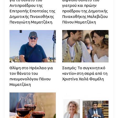
Αντιπροέδρου της
γιατρού και πρώην
Επιτροπής Εποπτείας της
προέδρου της Δημοτικής
Δημοτικής Πινακοθήκης
Πινακοθήκης Μαλεβιζίου
Παναγιώτη Μαματζάκη.
Πάνου Μαματζάκη
Θλίψη στο Ηράκλειο για
Σασμός: Το συγκινητικό
τον θάνατο του
«αντίο» στη σειρά από τη
πνευμονολόγου Πάνου
Χριστίνα Χειλά Φαμέλη
Μαματζάκη