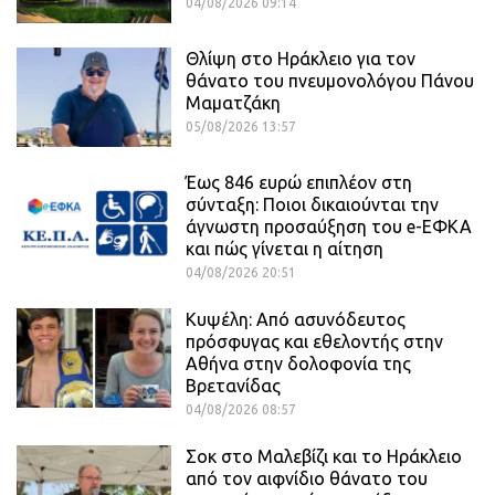
04/08/2026 09:14
Θλίψη στο Ηράκλειο για τον
θάνατο του πνευμονολόγου Πάνου
Μαματζάκη
05/08/2026 13:57
Έως 846 ευρώ επιπλέον στη
σύνταξη: Ποιοι δικαιούνται την
άγνωστη προσαύξηση του e-ΕΦΚΑ
και πώς γίνεται η αίτηση
04/08/2026 20:51
Κυψέλη: Από ασυνόδευτος
πρόσφυγας και εθελοντής στην
Αθήνα στην δολοφονία της
Βρετανίδας
04/08/2026 08:57
Σοκ στο Μαλεβίζι και το Ηράκλειο
από τον αιφνίδιο θάνατο του