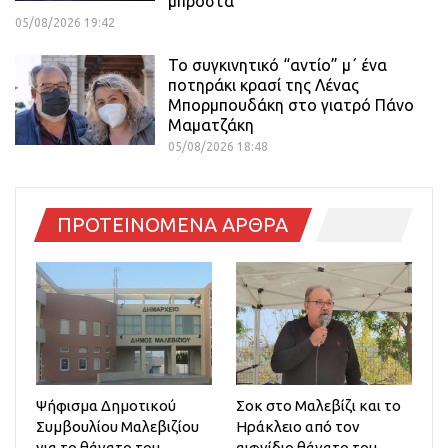
μπροστά
05/08/2026 19:42
Το συγκινητικό “αντίο” μ΄ ένα
ποτηράκι κρασί της Λένας
Μπορμπουδάκη στο γιατρό Πάνο
Μαματζάκη
05/08/2026 18:48
ΠΡΟΤΕΙΝΟΜΕΝΑ ΑΡΘΡΑ
Ψήφισμα Δημοτικού
Σοκ στο Μαλεβίζι και το
Συμβουλίου Μαλεβιζίου
Ηράκλειο από τον
για το θάνατο του
αιφνίδιο θάνατο του