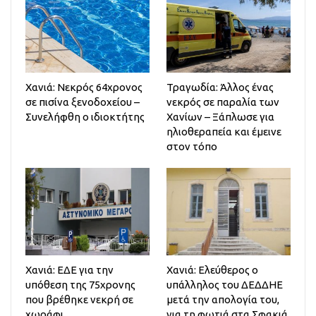
Χανιά: Νεκρός 64χρονος
Τραγωδία: Άλλος ένας
σε πισίνα ξενοδοχείου –
νεκρός σε παραλία των
Συνελήφθη ο ιδιοκτήτης
Χανίων – Ξάπλωσε για
ηλιοθεραπεία και έμεινε
στον τόπο
Χανιά: ΕΔΕ για την
Χανιά: Ελεύθερος ο
υπόθεση της 75χρονης
υπάλληλος του ΔΕΔΔΗΕ
που βρέθηκε νεκρή σε
μετά την απολογία του,
χωράφι
για τη φωτιά στα Σφακιά