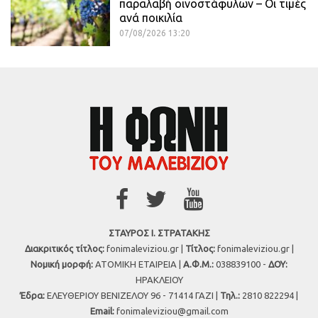
παραλαβή οινοστάφυλων – Οι τιμές
ανά ποικιλία
07/08/2026 13:20
ΣΤΑΥΡΟΣ Ι. ΣΤΡΑΤΑΚΗΣ
Διακριτικός τίτλος:
fonimaleviziou.gr |
Τίτλος:
fonimaleviziou.gr |
Νομική μορφή:
ΑΤΟΜΙΚΗ ΕΤΑΙΡΕΙΑ |
Α.Φ.Μ.:
038839100 -
ΔΟΥ:
ΗΡΑΚΛΕΙΟΥ
Έδρα:
ΕΛΕΥΘΕΡΙΟΥ ΒΕΝΙΖΕΛΟΥ 96 - 71414 ΓΑΖΙ |
Τηλ.:
2810 822294 |
Εmail:
fonimaleviziou@gmail.com