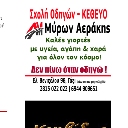
ντ
ρή