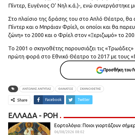
Πίντερ, Ευγένιος Ο’ Νηλ κ.ά.)-, ενώ συνεργάστηκε 
Στο πλαίσιο της δράσης του στο Απλό Θέατρο, θα
Πίντερ και ο Μπράιαν Φρίελ, οι οποίοι και θα παρ
ζώνη» το 2000 και ο Φρίελ στον «Ξεριζωμό» το 200
Το 2001 ο σκηνοθέτης παρουσιάζει τις «Τρωάδες» 
πρώτη φορά στο Εθνικό Θέατρο το 2017 με τους «Π
Προσθήκη του fo
ΑΝΤΩΝΗΣ ΑΝΤΥΠΑΣ
ΘΑΝΑΤΟΣ
ΣΚΗΝΟΘΕΤΗΣ
Facebook
Twitter
Share
ΕΛΛΆΔΑ - ΡΟΗ
Εορτολόγιο: Ποιοι γιορτάζουν σήμ
06/08/2026 08:02