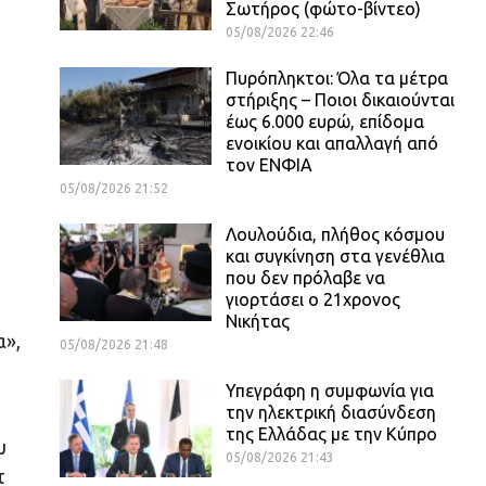
Σωτήρος (φώτο-βίντεο)
05/08/2026 22:46
Πυρόπληκτοι: Όλα τα μέτρα
στήριξης – Ποιοι δικαιούνται
έως 6.000 ευρώ, επίδομα
ενοικίου και απαλλαγή από
τον ΕΝΦΙΑ
05/08/2026 21:52
Λουλούδια, πλήθος κόσμου
και συγκίνηση στα γενέθλια
που δεν πρόλαβε να
γιορτάσει ο 21χρονος
Νικήτας
α»,
05/08/2026 21:48
Υπεγράφη η συμφωνία για
την ηλεκτρική διασύνδεση
της Ελλάδας με την Κύπρο
υ
05/08/2026 21:43
τ