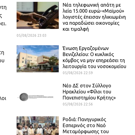
Νέα τηλεφωνική απάτη με
υτη
λεία 15.000 ευρώ-«Μαϊμού»
ς
λογιστές έπεισαν ηλικιωμένη
να παραδώσει οικονομίες
ει.
και τιμαλφή
05/08/2026 23:03
Ένωση Εργαζομένων
τη
Βενιζελείου: Ο κυκλικός
ου
κόμβος να μην επηρεάσει τη
λειτουργία του νοσοκομείου
05/08/2026 22:59
Νέο ΔΣ στον Σύλλογο
Ηρακλείου «Φίλοι του
Πανεπιστημίου Κρήτης»
λοι
05/08/2026 22:56
Ροδιά: Πανηγυρικός
Εσπερινός στο Ναό
Μεταμόρφωσης του