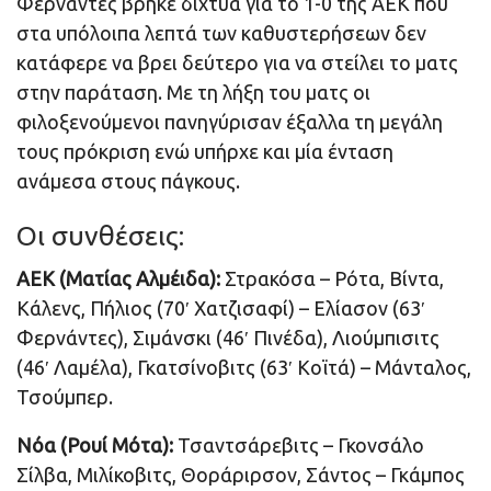
Φερνάντες βρήκε δίχτυα για το 1-0 της ΑΕΚ που
στα υπόλοιπα λεπτά των καθυστερήσεων δεν
κατάφερε να βρει δεύτερο για να στείλει το ματς
στην παράταση. Με τη λήξη του ματς οι
φιλοξενούμενοι πανηγύρισαν έξαλλα τη μεγάλη
τους πρόκριση ενώ υπήρχε και μία ένταση
ανάμεσα στους πάγκους.
Οι συνθέσεις:
ΑΕΚ (Ματίας Αλμέιδα):
Στρακόσα – Ρότα, Βίντα,
Κάλενς, Πήλιος (70′ Χατζισαφί) – Ελίασον (63′
Φερνάντες), Σιμάνσκι (46′ Πινέδα), Λιούμπισιτς
(46′ Λαμέλα), Γκατσίνοβιτς (63′ Κοϊτά) – Μάνταλος,
Τσούμπερ.
Νόα (Ρουί Μότα):
Τσαντσάρεβιτς – Γκονσάλο
Σίλβα, Μιλίκοβιτς, Θοράριρσον, Σάντος – Γκάμπος