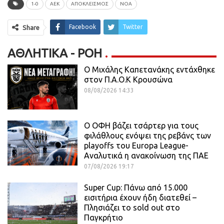
1-0
ΑΕΚ
ΑΠΟΚΛΕΙΣΜΌΣ
ΝΟΑ
Facebook
Twitter
Share
ΑΘΛΗΤΙΚΆ - ΡΟΗ
O Mιχάλης Καπετανάκης εντάχθηκε
στον Π.Α.Ο.Κ Κρουσώνα
08/08/2026 14:33
Ο ΟΦΗ βάζει τσάρτερ για τους
φιλάθλους ενόψει της ρεβάνς των
playoffs του Europa League-
Αναλυτικά η ανακοίνωση της ΠΑΕ
07/08/2026 19:17
Super Cup: Πάνω από 15.000
εισιτήρια έχουν ήδη διατεθεί –
Πλησιάζει το sold out στο
Παγκρήτιο