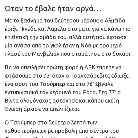
Όταν το έβαλε ήταν αργά…
Με το ξεκίνημα του δεύτερου μέρους ο Αλμέιδα
έριξε Πινέδα και Λαμέλα στο ματς για να κάνει πιο
επιθετική την ομάδα του, αλλά αυτή που έφτασε
μία ανάσα από το γκολ ήταν η Νόα με τρομερό
πλασέ του Μανβελιάν που σταμάτησε στο δοκάρι.
Για να απειλήσει πρώτη φορά η ΑΕΚ έπρεπε να
φτάσουμε στο 73′ όταν ο Τσαντσάρεβιτς έδιωξε
ένα σουτ του Τσούμπερ και στο 76′ έβγαλε
εντυπωσιακά τον κεραυνό του Ρότα. Στο 77′ ο
Βίντα ολομόναχος αστόχησε και κάπου εκεί η
Ένωση άρχισε να απελπίζεται.
Ο Τσούμπερ στο δεύτερο λεπτό των
καθυστερήσεων με προβολή από σέντρα του