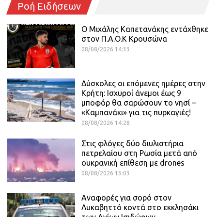
Ροή Ειδήσεων
O Mιχάλης Καπετανάκης εντάχθηκε
στον Π.Α.Ο.Κ Κρουσώνα
08/08/2026 14:33
Δύσκολες οι επόμενες ημέρες στην
Κρήτη: Ισχυροί άνεμοι έως 9
μποφόρ θα σαρώσουν το νησί –
«Καμπανάκι» για τις πυρκαγιές!
08/08/2026 14:28
Στις φλόγες δύο διυλιστήρια
πετρελαίου στη Ρωσία μετά από
ουκρανική επίθεση με drones
08/08/2026 13:03
Αναφορές για σορό στον
Λυκαβηττό κοντά στο εκκλησάκι
των Αγίων Ισιδώρων