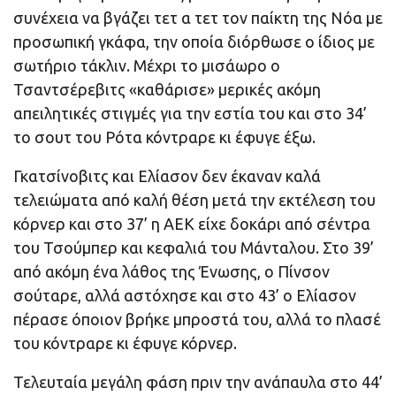
συνέχεια να βγάζει τετ α τετ τον παίκτη της Νόα με
προσωπική γκάφα, την οποία διόρθωσε ο ίδιος με
σωτήριο τάκλιν. Μέχρι το μισάωρο ο
Τσαντσέρεβιτς «καθάρισε» μερικές ακόμη
απειλητικές στιγμές για την εστία του και στο 34’
το σουτ του Ρότα κόντραρε κι έφυγε έξω.
Γκατσίνοβιτς και Ελίασον δεν έκαναν καλά
τελειώματα από καλή θέση μετά την εκτέλεση του
κόρνερ και στο 37’ η ΑΕΚ είχε δοκάρι από σέντρα
του Τσούμπερ και κεφαλιά του Μάνταλου. Στο 39’
από ακόμη ένα λάθος της Ένωσης, ο Πίνσον
σούταρε, αλλά αστόχησε και στο 43’ ο Ελίασον
πέρασε όποιον βρήκε μπροστά του, αλλά το πλασέ
του κόντραρε κι έφυγε κόρνερ.
Τελευταία μεγάλη φάση πριν την ανάπαυλα στο 44’