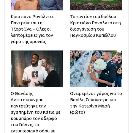
Κριστιάνο Ρονάλντο:
Το «αντίο» του θρύλου
Παντρεύεται τη
Κριστιάνο Ρονάλντο στη
Τζορτζίνα – Όλες οι
διοργάνωση του
λεπτομέρειες για τον
Παγκοσμίου Κυπέλλου
γάμο της χρονιάς
Ο Θανάσης
Ονειρεμένος γάμος για το
Αντετοκούνμπο
Βασίλη Σαλούστρο και
παντρεύτηκε την
την Κατερίνα Μαρή
αγαπημένη του Κάτια με
(φώτο)
κουμπάρο τον αδερφό
του Γιάννη, το
εντυπωσιακό σόου με