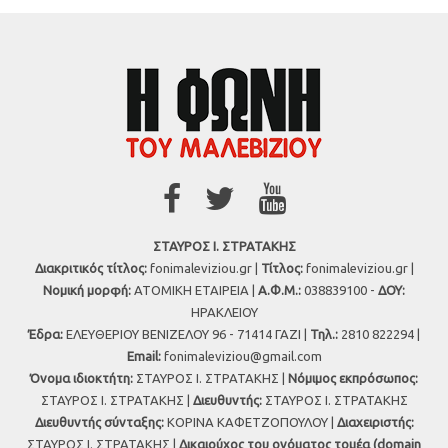
ΣΤΑΥΡΟΣ Ι. ΣΤΡΑΤΑΚΗΣ
Διακριτικός τίτλος:
fonimaleviziou.gr |
Τίτλος:
fonimaleviziou.gr |
Νομική μορφή:
ΑΤΟΜΙΚΗ ΕΤΑΙΡΕΙΑ |
Α.Φ.Μ.:
038839100 -
ΔΟΥ:
ΗΡΑΚΛΕΙΟΥ
Έδρα:
ΕΛΕΥΘΕΡΙΟΥ ΒΕΝΙΖΕΛΟΥ 96 - 71414 ΓΑΖΙ |
Τηλ.:
2810 822294 |
Εmail:
fonimaleviziou@gmail.com
Όνομα ιδιοκτήτη:
ΣΤΑΥΡΟΣ Ι. ΣΤΡΑΤΑΚΗΣ |
Νόμιμος εκπρόσωπος:
ΣΤΑΥΡΟΣ Ι. ΣΤΡΑΤΑΚΗΣ |
Διευθυντής:
ΣΤΑΥΡΟΣ Ι. ΣΤΡΑΤΑΚΗΣ
Διευθυντής σύνταξης:
ΚΟΡΙΝΑ ΚΑΦΕΤΖΟΠΟΥΛΟΥ |
Διαχειριστής:
ΣΤΑΥΡΟΣ Ι. ΣΤΡΑΤΑΚΗΣ |
Δικαιούχος του ονόματος τομέα (domain