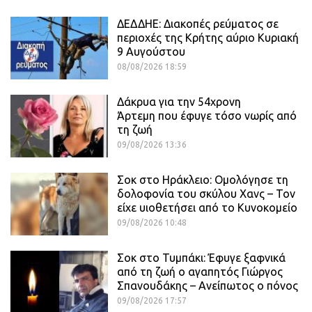
ΔΕΔΔΗΕ: Διακοπές ρεύματος σε
περιοχές της Κρήτης αύριο Κυριακή
9 Αυγούστου
08/08/2026 18:59
Δάκρυα για την 54χρονη
Άρτεμη που έφυγε τόσο νωρίς από
τη ζωή
09/08/2026 13:36
Σοκ στο Ηράκλειο: Ομολόγησε τη
δολοφονία του σκύλου Χανς – Τον
είχε υιοθετήσει από το Κυνοκομείο
09/08/2026 10:48
Σοκ στο Τυμπάκι: Έφυγε ξαφνικά
από τη ζωή ο αγαπητός Γιώργος
Σπανουδάκης – Ανείπωτος ο πόνος
09/08/2026 17:57