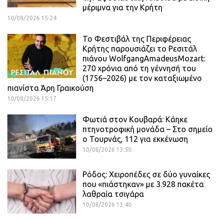
μέριμνα για την Κρήτη
10/08/2026 15:24
Το Φεστιβάλ της Περιφέρειας
Κρήτης παρουσιάζει το Ρεσιτάλ
πιάνου WolfgangAmadeusMozart:
270 χρόνια από τη γέννησή του
(1756–2026) με τον καταξιωμένο
πιανίστα Άρη Γραικούση
10/08/2026 15:17
Φωτιά στον Κουβαρά: Κάηκε
πτηνοτροφική μονάδα – Στο σημείο
ο Τουρνάς, 112 για εκκένωση
10/08/2026 13:50
Ρόδος: Χειροπέδες σε δύο γυναίκες
που «πιάστηκαν» με 3.928 πακέτα
λαθραία τσιγάρα
10/08/2026 13:40