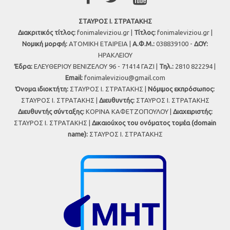
ΣΤΑΥΡΟΣ Ι. ΣΤΡΑΤΑΚΗΣ
Διακριτικός τίτλος:
fonimaleviziou.gr |
Τίτλος:
fonimaleviziou.gr |
Νομική μορφή:
ΑΤΟΜΙΚΗ ΕΤΑΙΡΕΙΑ |
Α.Φ.Μ.:
038839100 -
ΔΟΥ:
ΗΡΑΚΛΕΙΟΥ
Έδρα:
ΕΛΕΥΘΕΡΙΟΥ ΒΕΝΙΖΕΛΟΥ 96 - 71414 ΓΑΖΙ |
Τηλ.:
2810 822294 |
Εmail:
fonimaleviziou@gmail.com
Όνομα ιδιοκτήτη:
ΣΤΑΥΡΟΣ Ι. ΣΤΡΑΤΑΚΗΣ |
Νόμιμος εκπρόσωπος:
ΣΤΑΥΡΟΣ Ι. ΣΤΡΑΤΑΚΗΣ |
Διευθυντής:
ΣΤΑΥΡΟΣ Ι. ΣΤΡΑΤΑΚΗΣ
Διευθυντής σύνταξης:
ΚΟΡΙΝΑ ΚΑΦΕΤΖΟΠΟΥΛΟΥ |
Διαχειριστής:
ΣΤΑΥΡΟΣ Ι. ΣΤΡΑΤΑΚΗΣ |
Δικαιούχος του ονόματος τομέα (domain
name):
ΣΤΑΥΡΟΣ Ι. ΣΤΡΑΤΑΚΗΣ