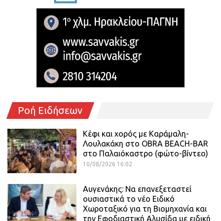
Ροή Ειδήσεων
Κέφι και χορός με Καράμαλη-
Λουλακάκη στο OBRA BEACH-BAR
στο Παλαιόκαστρο (φώτο-βίντεο)
10/08/2026 16:02
Αυγενάκης: Να επανεξεταστεί
ουσιαστικά το νέο Ειδικό
Χωροταξικό για τη Βιομηχανία και
την Εφοδιαστική Αλυσίδα με ειδική